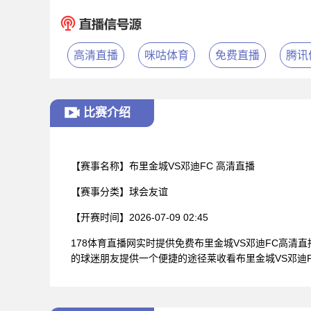
高清直播
咪咕体育
免费直播
腾讯
比赛介绍
【赛事名称】
布里金城VS邓迪FC 高清直播
【赛事分类】
球会友谊
【开赛时间】
2026-07-09 02:45
178体育直播网实时提供免费布里金城VS邓迪FC高
的球迷朋友提供一个便捷的途径莱收看布里金城VS邓迪