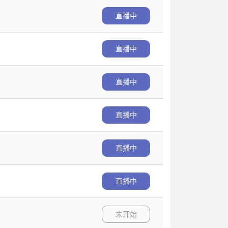
直播中
直播中
直播中
直播中
直播中
直播中
未开始