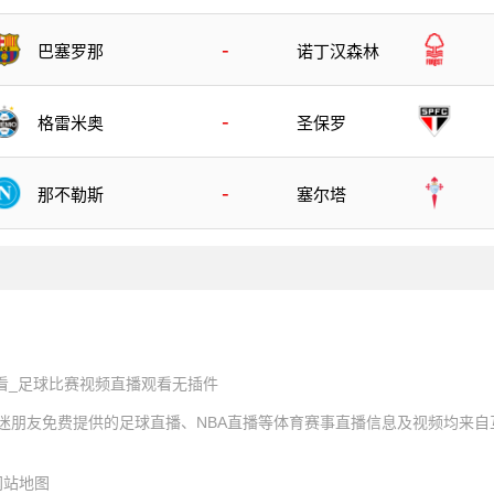
-
巴塞罗那
诺丁汉森林
-
格雷米奥
圣保罗
-
那不勒斯
塞尔塔
看_足球比赛视频直播观看无插件
球迷朋友免费提供的足球直播、NBA直播等体育赛事直播信息及视频均来
网站地图