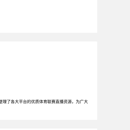
站整理了各大平台的优质体育联赛直播资源，为广大