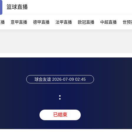
篮球直播
直播
意甲直播
德甲直播
法甲直播
欧冠直播
中超直播
世预
球会友谊
2026-07-09 02:45
:
已结束