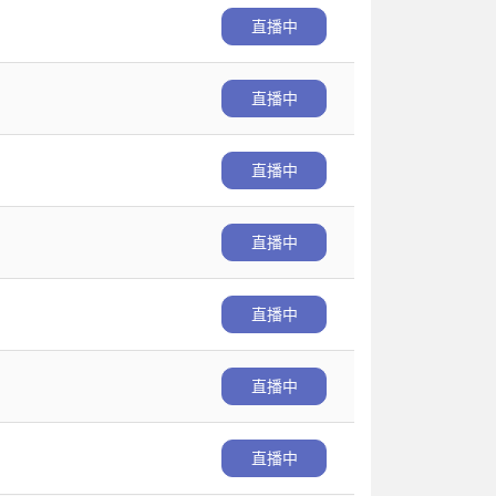
直播中
直播中
直播中
直播中
直播中
直播中
直播中