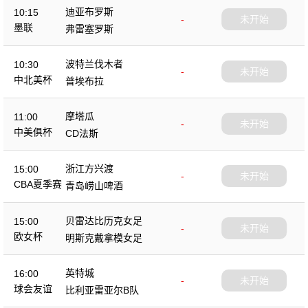
迪亚布罗斯
10:15
-
未开始
墨联
弗雷塞罗斯
波特兰伐木者
10:30
-
未开始
中北美杯
普埃布拉
摩塔瓜
11:00
-
未开始
中美俱杯
CD法斯
浙江方兴渡
15:00
-
未开始
CBA夏季赛
青岛崂山啤酒
贝雷达比历克女足
15:00
-
未开始
欧女杯
明斯克戴拿模女足
英特城
16:00
-
未开始
球会友谊
比利亚雷亚尔B队