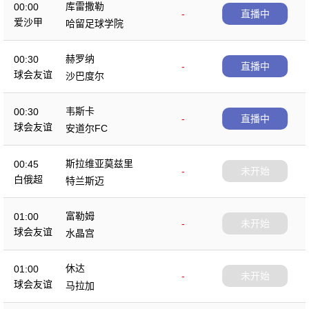
库雷撒勒
00:00
-
直播中
爱沙甲
哈留足球学院
赫罗纳
00:30
-
直播中
球会友谊
沙巴度尔
韦斯卡
00:30
-
直播中
球会友谊
安道尔FC
斯拉维亚莫兹里
00:45
-
未开始
白俄超
特兰斯迈
富勒姆
01:00
-
未开始
球会友谊
水晶宫
休达
01:00
-
未开始
球会友谊
马拉加