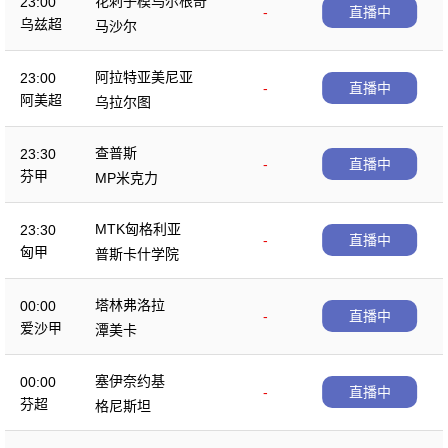
花刺子模乌尔根奇
23:00
-
直播中
乌兹超
马沙尔
阿拉特亚美尼亚
23:00
-
直播中
阿美超
乌拉尔图
查普斯
23:30
-
直播中
芬甲
MP米克力
MTK匈格利亚
23:30
-
直播中
匈甲
普斯卡什学院
塔林弗洛拉
00:00
-
直播中
爱沙甲
潭美卡
塞伊奈约基
00:00
-
直播中
芬超
格尼斯坦