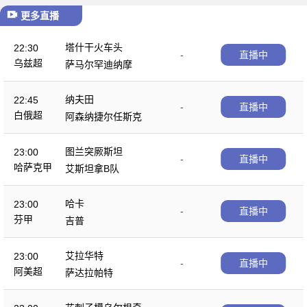
更多直播
塔什干火车头
22:30
-
直播中
乌兹超
萨马尔罕迪纳摩
纳夫田
22:45
-
直播中
白俄超
阿森纳捷尔任斯克
图兰突厥斯坦
23:00
-
直播中
哈萨克甲
艾斯坦拿B队
哈卡
23:00
-
直播中
芬甲
吉普
艾拉华特
23:00
-
直播中
阿美超
萨达拉帕特