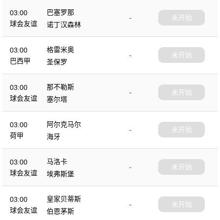
巴塞罗那
03:00
-
未开始
球会友谊
诺丁汉森林
格雷米奥
03:00
-
未开始
巴西甲
圣保罗
那不勒斯
03:00
-
未开始
球会友谊
塞尔塔
阿尔克马尔
03:00
-
未开始
荷甲
海牙
马洛卡
03:00
-
未开始
球会友谊
埃弗斯堡
皇家贝蒂斯
03:00
-
未开始
球会友谊
伯恩茅斯