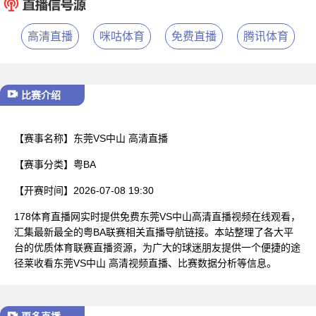
已结束
高清直播
咪咕体育
免费直播
腾讯体育
比赛介绍
【赛事名称】
东莞VS中山 高清直播
【赛事分类】
粤BA
【开赛时间】
2026-07-08 19:30
178体育直播网实时提供免费东莞VS中山高清直播视频在线观看，
汇集最新最全的粤BA联赛相关直播导航链接。本站整理了各大平
台的优质体育联赛直播资源，为广大的球迷朋友提供一个便捷的途
径莱收看东莞VS中山 高清视频直播、比赛数据分析等信息。