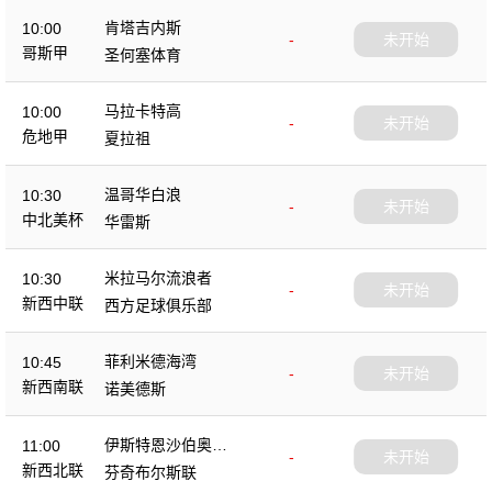
肯塔吉内斯
10:00
-
未开始
哥斯甲
圣何塞体育
马拉卡特高
10:00
-
未开始
危地甲
夏拉祖
温哥华白浪
10:30
-
未开始
中北美杯
华雷斯
米拉马尔流浪者
10:30
-
未开始
新西中联
西方足球俱乐部
菲利米德海湾
10:45
-
未开始
新西南联
诺美德斯
伊斯特恩沙伯奥克
11:00
-
未开始
兰
新西北联
芬奇布尔斯联