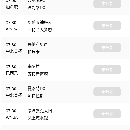
弗尔戈FC
07:00
-
未开始
加拿职
温哥华FC
华盛顿神秘人
07:30
-
未开始
WNBA
亚特兰大梦想
哥伦布机员
07:30
-
未开始
中北美杯
帕丘卡
塞阿拉
07:30
-
未开始
巴西乙
庞特普雷塔
夏洛特FC
07:30
-
未开始
中北美杯
阿特拉斯
康涅狄克太阳
07:30
-
未开始
WNBA
凤凰城水银