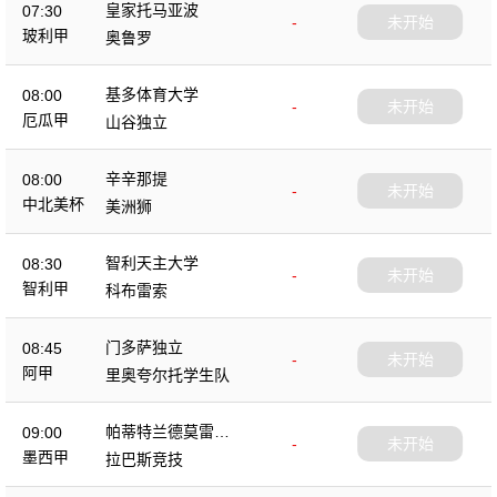
皇家托马亚波
07:30
-
未开始
玻利甲
奥鲁罗
基多体育大学
08:00
-
未开始
厄瓜甲
山谷独立
辛辛那提
08:00
-
未开始
中北美杯
美洲狮
智利天主大学
08:30
-
未开始
智利甲
科布雷索
门多萨独立
08:45
-
未开始
阿甲
里奥夸尔托学生队
帕蒂特兰德莫雷洛
09:00
-
未开始
斯
墨西甲
拉巴斯竞技