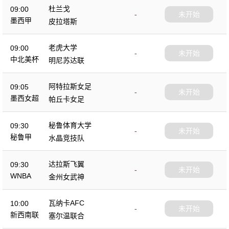
杜兰戈
09:00
-
未开始
墨西甲
皮拉塔斯
老虎大学
09:00
-
未开始
中北美杯
明尼苏达联
阿特拉斯女足
09:05
-
未开始
墨西女超
帕丘卡女足
秘鲁体育大学
09:30
-
未开始
秘鲁甲
水晶竞技队
达拉斯飞翼
09:30
-
未开始
WNBA
金州女武神
瓦纳卡AFC
10:00
-
未开始
新西南联
塞尔温联合