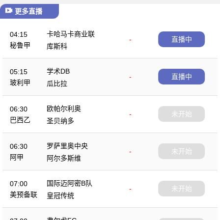
更多直播
卡哈马卡商业联
04:15
-
直播中
秘鲁甲
库斯科
学术DB
05:15
-
直播中
玻利甲
瓜比拉
欧帕尔利奥
06:30
-
未开始
巴西乙
圣贝纳多
罗萨里奥中央
06:30
-
未开始
阿甲
阿尔多斯维
国际迈阿密B队
07:00
-
未开始
美预备联
皇冠传统