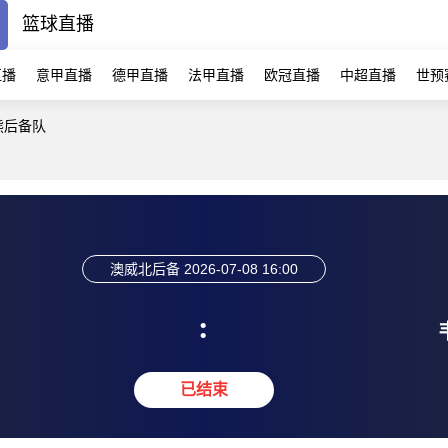
篮球直播
直播
意甲直播
德甲直播
法甲直播
欧冠直播
中超直播
世预
熊后备队
澳威北后备
2026-07-08 16:00
:
已结束