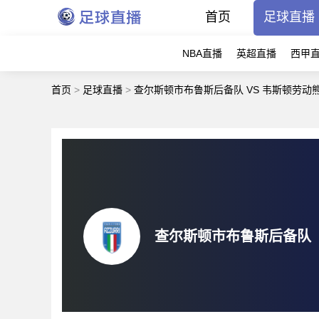
首页
足球直播
NBA直播
英超直播
西甲
首页
>
足球直播
>
查尔斯顿市布鲁斯后备队 VS 韦斯顿劳动
查尔斯顿市布鲁斯后备队