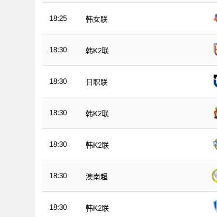
18:25
韩女联
18:30
韩K2联
18:30
日职联
18:30
韩K2联
18:30
韩K2联
18:30
澳南超
18:30
韩K2联