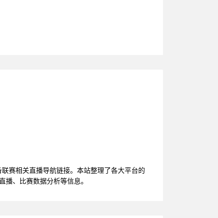
备联赛相关直播导航链接。本站整理了各大平台的
频直播、比赛数据分析等信息。