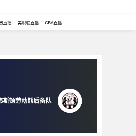
赛直播
美职联直播
CBA直播
韦斯顿劳动熊后备队