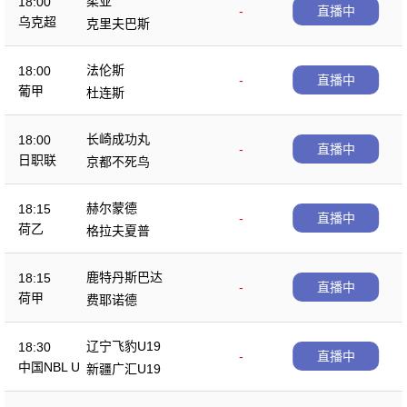
柔亚
18:00
-
直播中
乌克超
克里夫巴斯
法伦斯
18:00
-
直播中
葡甲
杜连斯
长崎成功丸
18:00
-
直播中
日职联
京都不死鸟
赫尔蒙德
18:15
-
直播中
荷乙
格拉夫夏普
鹿特丹斯巴达
18:15
-
直播中
荷甲
费耶诺德
辽宁飞豹U19
18:30
-
直播中
中国NBL U
新疆广汇U19
19