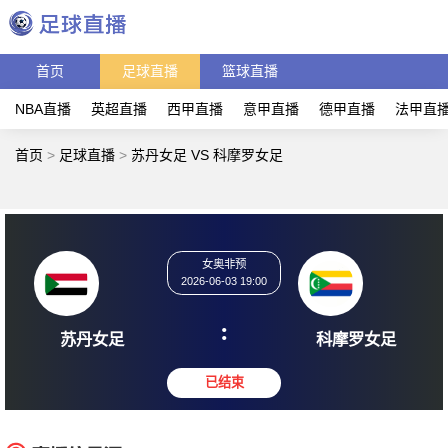
首页
足球直播
篮球直播
NBA直播
英超直播
西甲直播
意甲直播
德甲直播
法甲直
首页
>
足球直播
>
苏丹女足 VS 科摩罗女足
女奥非预
2026-06-03 19:00
:
苏丹女足
科摩罗