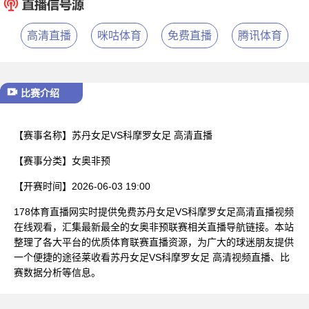
已结束
高清直播
咪咕体育
免费直播
腾讯体育
比赛介绍
【赛事名称】
苏丹女足VS科摩罗女足 高清直播
【赛事分类】
女奥非预
【开赛时间】
2026-06-03 19:00
178体育直播网实时提供免费苏丹女足VS科摩罗女足高清直播视频
在线观看，汇集最新最全的女奥非预联赛相关直播导航链接。本站
整理了各大平台的优质体育联赛直播资源，为广大的球迷朋友提供
一个便捷的途径莱收看苏丹女足VS科摩罗女足 高清视频直播、比
赛数据分析等信息。