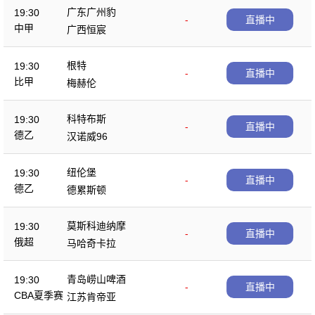
广东广州豹
19:30
-
直播中
中甲
广西恒宸
根特
19:30
-
直播中
比甲
梅赫伦
科特布斯
19:30
-
直播中
德乙
汉诺威96
纽伦堡
19:30
-
直播中
德乙
德累斯顿
莫斯科迪纳摩
19:30
-
直播中
俄超
马哈奇卡拉
青岛崂山啤酒
19:30
-
直播中
CBA夏季赛
江苏肯帝亚