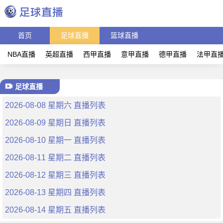
首页
足球直播
篮球直播
NBA直播
英超直播
西甲直播
意甲直播
德甲直播
法甲直
足球直播
2026-08-08 星期六 直播列表
2026-08-09 星期日 直播列表
2026-08-10 星期一 直播列表
2026-08-11 星期二 直播列表
2026-08-12 星期三 直播列表
2026-08-13 星期四 直播列表
2026-08-14 星期五 直播列表