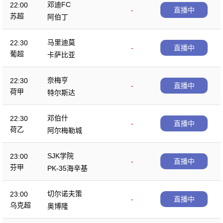
邓迪FC
22:00
-
直播中
苏超
阿伯丁
马里迪莫
22:30
-
直播中
葡超
卡萨比亚
奈梅亨
22:30
-
直播中
荷甲
特尔斯达
邓伯什
22:30
-
直播中
荷乙
阿尔梅勒城
SJK学院
23:00
-
直播中
芬甲
PK-35海辛基
切尔诺夫策
23:00
-
直播中
乌克超
奥博隆