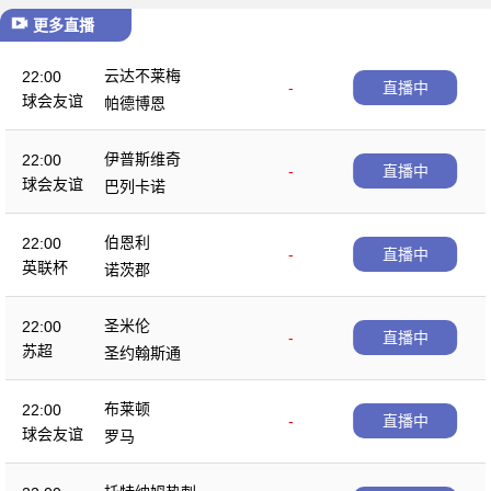
更多直播
云达不莱梅
22:00
-
直播中
球会友谊
帕德博恩
伊普斯维奇
22:00
-
直播中
球会友谊
巴列卡诺
伯恩利
22:00
-
直播中
英联杯
诺茨郡
圣米伦
22:00
-
直播中
苏超
圣约翰斯通
布莱顿
22:00
-
直播中
球会友谊
罗马