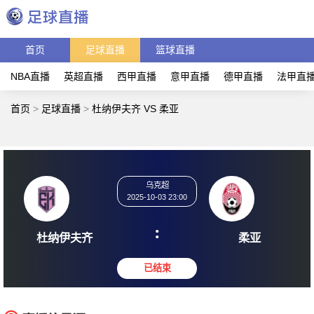
首页
足球直播
篮球直播
NBA直播
英超直播
西甲直播
意甲直播
德甲直播
法甲直
首页
>
足球直播
>
杜纳伊夫齐 VS 柔亚
乌克超
2025-10-03 23:00
:
杜纳伊夫齐
柔