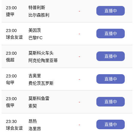
特普利斯
23:00
-
直播中
捷甲
比尔森胜利
美因茨
23:00
-
直播中
球会友谊
巴黎FC
莫斯科火车头
23:00
-
直播中
俄超
阿克伦陶里亚蒂
吉奥里
23:00
-
直播中
匈甲
费伦茨瓦罗斯
莫斯科鱼雷
23:00
-
直播中
俄甲
索契
昂热
23:30
-
直播中
球会友谊
洛里昂