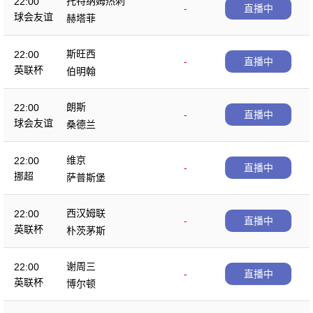
托特纳姆热刺
22:00
-
直播中
球会友谊
赫塔菲
斯旺西
22:00
-
直播中
英联杯
伯明翰
朗斯
22:00
-
直播中
球会友谊
桑德兰
维京
22:00
-
直播中
挪超
萨普斯堡
西汉姆联
22:00
-
直播中
英联杯
朴茨茅斯
谢周三
22:00
-
直播中
英联杯
博尔顿