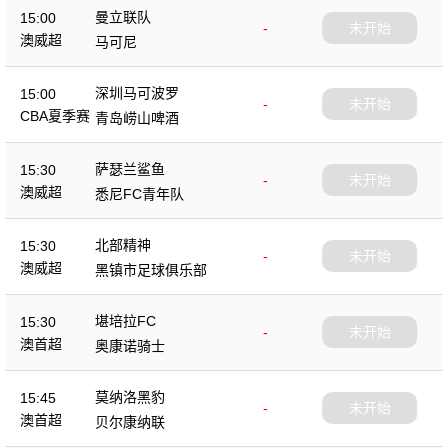
曼立联队
15:00
-
未开始
澳威超
马可尼
深圳马可波罗
15:00
-
未开始
CBA夏季赛
青岛崂山啤酒
萨瑟兰鲨鱼
15:30
-
未开始
澳威超
悉尼FC青年队
北部精神
15:30
-
未开始
澳威超
黑镇市足球俱乐部
堪培拉FC
15:30
-
未开始
澳首超
奥康诺骑士
莫纳洛黑豹
15:45
-
未开始
澳首超
贝尔康纳联