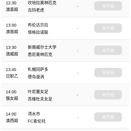
坎培拉奥林匹克
12:30
-
未开始
澳首超
古玛老虎
布伦达贝拉
13:00
-
未开始
澳首超
塔格拉诺联
新南威尔士大学
13:30
-
未开始
澳威超
悉尼奥林匹克
札幌冈萨多
13:45
-
未开始
日职乙
德岛漩涡
叶尼塞女足
14:00
-
未开始
俄女超
苏维杜夫女足
湾水市
14:00
-
未开始
澳西超
FC索伦托