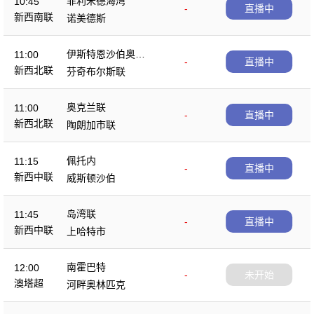
菲利米德海湾
10:45
-
直播中
新西南联
诺美德斯
伊斯特恩沙伯奥克
11:00
-
直播中
兰
新西北联
芬奇布尔斯联
奥克兰联
11:00
-
直播中
新西北联
陶朗加市联
佩托内
11:15
-
直播中
新西中联
威斯顿沙伯
岛湾联
11:45
-
直播中
新西中联
上哈特市
南霍巴特
12:00
-
未开始
澳塔超
河畔奥林匹克