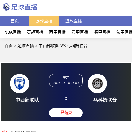
首页
足球直播
篮球直播
NBA直播
英超直播
西甲直播
意甲直播
德甲直播
法甲直
首页
>
足球直播
>
中西部联队 VS 马科姆联合
美乙
2026-07-10 07:00
:
中西部联队
马科姆