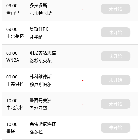
多拉多斯
09:00
-
未开始
墨西甲
扎卡特卡斯
奥斯汀FC
09:00
-
未开始
中北美杯
蒂华纳
明尼苏达天猫
09:00
-
未开始
WNBA
洛杉矶火花
韩科维德斯
09:00
-
未开始
中美俱杯
穆尼斯帕尔
墨西哥美洲
10:00
-
未开始
中北美杯
圣地亚哥
弗雷斯尼洛虾
10:00
-
未开始
墨联
潘多拉