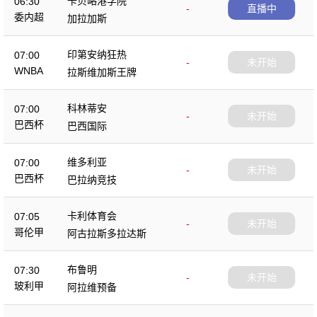
卡贝略港学院
06:30
-
直播中
委内超
加拉加斯
印第安纳狂热
07:00
-
未开始
WNBA
拉斯维加斯王牌
科林蒂安
07:00
-
未开始
巴西杯
巴西国际
维多利亚
07:00
-
未开始
巴西杯
巴拉纳竞技
卡利体育会
07:05
-
未开始
哥伦甲
阿古拉斯多拉达斯
布鲁明
07:30
-
未开始
玻利甲
阿拉维预备