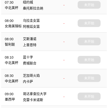
纽约城
07:30
-
未开始
中北美杯
桑托斯拉古纳
乌拉圭女篮
08:00
-
未开始
女南美锦标
阿根廷女篮
艾斯潘诺
08:00
-
未开始
智利联
上普恩特
蓝十字
08:10
-
未开始
中北美杯
费城联合
芝加哥火焰
08:30
-
未开始
中北美杯
内卡萨
哥达拿查拉大学
09:00
-
未开始
墨西甲
克雷卡米诺斯