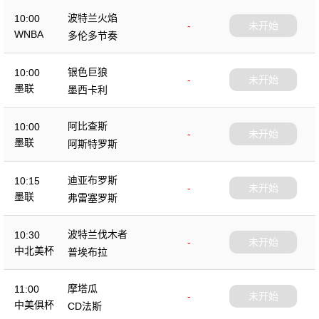
波特兰火焰
10:00
-
未开始
WNBA
多伦多节奏
银色巨狼
10:00
-
未开始
墨联
墨西卡利
阿比查斯
10:00
-
未开始
墨联
阿斯特罗斯
迪亚布罗斯
10:15
-
未开始
墨联
弗雷塞罗斯
波特兰伐木者
10:30
-
未开始
中北美杯
普埃布拉
摩塔瓜
11:00
-
未开始
中美俱杯
CD法斯