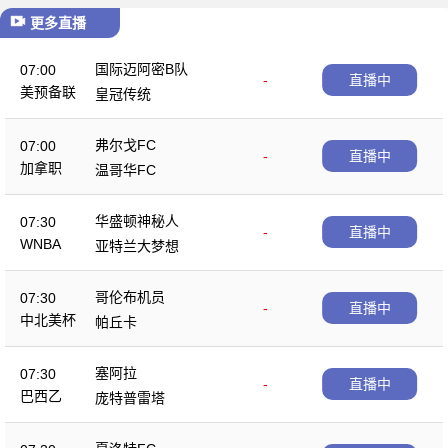
更多直播
国际迈阿密B队
07:00
-
直播中
美预备联
皇冠传统
弗尔戈FC
07:00
-
直播中
加拿职
温哥华FC
华盛顿神秘人
07:30
-
直播中
WNBA
亚特兰大梦想
哥伦布机员
07:30
-
直播中
中北美杯
帕丘卡
塞阿拉
07:30
-
直播中
巴西乙
庞特普雷塔