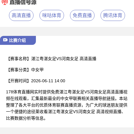
已结束
高清直播
咪咕体育
免费直播
腾讯体育
比赛介绍
【赛事名称】
湛江粤湛女足VS河南女足 高清直播
【赛事分类】
中女甲
【开赛时间】
2026-06-11 14:00
178体育直播网实时提供免费湛江粤湛女足VS河南女足高清直播视
频在线观看，汇集最新最全的中女甲联赛相关直播导航链接。本站
整理了各大平台的优质体育联赛直播资源，为广大的球迷朋友提供
一个便捷的途径莱收看湛江粤湛女足VS河南女足 高清视频直播、
比赛数据分析等信息。