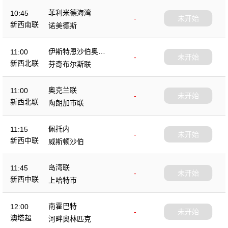
菲利米德海湾
10:45
-
未开始
新西南联
诺美德斯
伊斯特恩沙伯奥克
11:00
-
未开始
兰
新西北联
芬奇布尔斯联
奥克兰联
11:00
-
未开始
新西北联
陶朗加市联
佩托内
11:15
-
未开始
新西中联
威斯顿沙伯
岛湾联
11:45
-
未开始
新西中联
上哈特市
南霍巴特
12:00
-
未开始
澳塔超
河畔奥林匹克