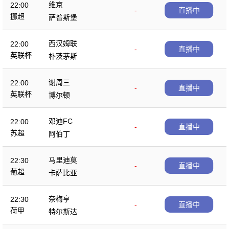
维京
22:00
-
直播中
挪超
萨普斯堡
西汉姆联
22:00
-
直播中
英联杯
朴茨茅斯
谢周三
22:00
-
直播中
英联杯
博尔顿
邓迪FC
22:00
-
直播中
苏超
阿伯丁
马里迪莫
22:30
-
直播中
葡超
卡萨比亚
奈梅亨
22:30
-
直播中
荷甲
特尔斯达