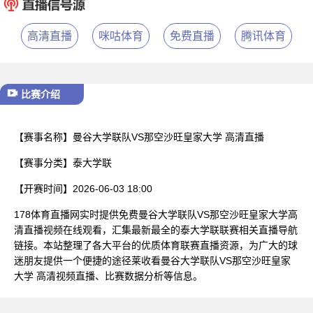
已结束
高清直播
咪咕体育
免费直播
腾讯体育
比赛介绍
【赛事名称】
曼谷大学联队VS那空沙旺皇家大学 高清直播
【赛事分类】
泰大学联
【开赛时间】
2026-06-03 18:00
178体育直播网实时提供免费曼谷大学联队VS那空沙旺皇家大学高
清直播视频在线观看，汇集最新最全的泰大学联联赛相关直播导航
链接。本站整理了各大平台的优质体育联赛直播资源，为广大的球
迷朋友提供一个便捷的途径莱收看曼谷大学联队VS那空沙旺皇家
大学 高清视频直播、比赛数据分析等信息。