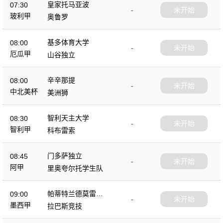
皇家托马亚波
07:30
-
未开始
玻利甲
奥鲁罗
基多体育大学
08:00
-
未开始
厄瓜甲
山谷独立
辛辛那提
08:00
-
未开始
中北美杯
美洲狮
智利天主大学
08:30
-
未开始
智利甲
科布雷索
门多萨独立
08:45
-
未开始
阿甲
里奥夸尔托学生队
帕蒂特兰德莫雷洛
09:00
-
未开始
斯
墨西甲
拉巴斯竞技