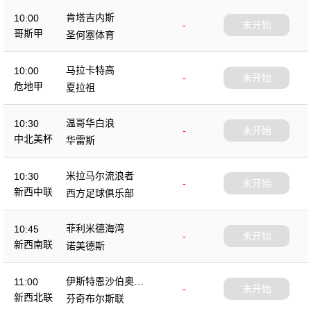
肯塔吉内斯
10:00
-
未开始
哥斯甲
圣何塞体育
马拉卡特高
10:00
-
未开始
危地甲
夏拉祖
温哥华白浪
10:30
-
未开始
中北美杯
华雷斯
米拉马尔流浪者
10:30
-
未开始
新西中联
西方足球俱乐部
菲利米德海湾
10:45
-
未开始
新西南联
诺美德斯
伊斯特恩沙伯奥克
11:00
-
未开始
兰
新西北联
芬奇布尔斯联