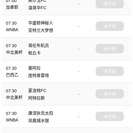
弗尔戈FC
07:00
-
未开始
加拿职
温哥华FC
华盛顿神秘人
07:30
-
未开始
WNBA
亚特兰大梦想
哥伦布机员
07:30
-
未开始
中北美杯
帕丘卡
塞阿拉
07:30
-
未开始
巴西乙
庞特普雷塔
夏洛特FC
07:30
-
未开始
中北美杯
阿特拉斯
康涅狄克太阳
07:30
-
未开始
WNBA
凤凰城水银