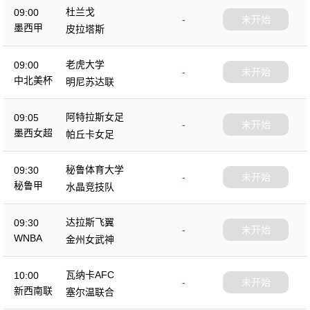
杜兰戈
09:00
-
未开始
墨西甲
皮拉塔斯
老虎大学
09:00
-
未开始
中北美杯
明尼苏达联
阿特拉斯女足
09:05
-
未开始
墨西女超
帕丘卡女足
秘鲁体育大学
09:30
-
未开始
秘鲁甲
水晶竞技队
达拉斯飞翼
09:30
-
未开始
WNBA
金州女武神
瓦纳卡AFC
10:00
-
未开始
新西南联
塞尔温联合