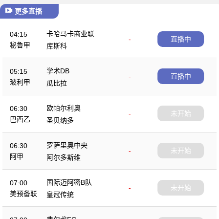
更多直播
卡哈马卡商业联
04:15
-
直播中
秘鲁甲
库斯科
学术DB
05:15
-
直播中
玻利甲
瓜比拉
欧帕尔利奥
06:30
-
未开始
巴西乙
圣贝纳多
罗萨里奥中央
06:30
-
未开始
阿甲
阿尔多斯维
国际迈阿密B队
07:00
-
未开始
美预备联
皇冠传统