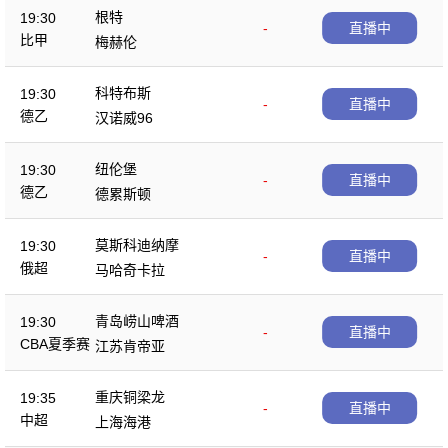
根特
19:30
-
直播中
比甲
梅赫伦
科特布斯
19:30
-
直播中
德乙
汉诺威96
纽伦堡
19:30
-
直播中
德乙
德累斯顿
莫斯科迪纳摩
19:30
-
直播中
俄超
马哈奇卡拉
青岛崂山啤酒
19:30
-
直播中
CBA夏季赛
江苏肯帝亚
重庆铜梁龙
19:35
-
直播中
中超
上海海港