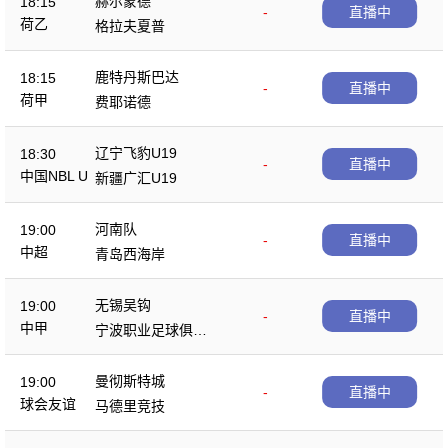
赫尔蒙德
18:15
-
直播中
荷乙
格拉夫夏普
鹿特丹斯巴达
18:15
-
直播中
荷甲
费耶诺德
辽宁飞豹U19
18:30
-
直播中
中国NBL U
新疆广汇U19
19
河南队
19:00
-
直播中
中超
青岛西海岸
无锡吴钩
19:00
-
直播中
中甲
宁波职业足球俱乐
部
曼彻斯特城
19:00
-
直播中
球会友谊
马德里竞技