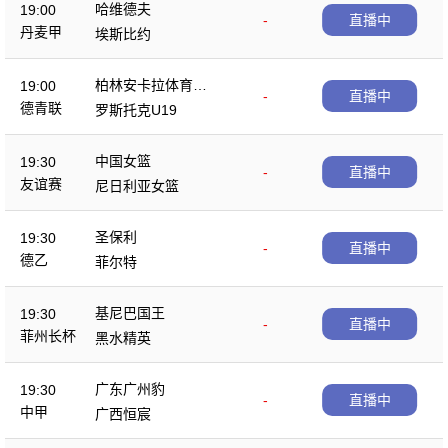
哈维德夫
19:00
-
直播中
丹麦甲
埃斯比约
柏林安卡拉体育U1
19:00
-
直播中
9
德青联
罗斯托克U19
中国女篮
19:30
-
直播中
友谊赛
尼日利亚女篮
圣保利
19:30
-
直播中
德乙
菲尔特
基尼巴国王
19:30
-
直播中
菲州长杯
黑水精英
广东广州豹
19:30
-
直播中
中甲
广西恒宸