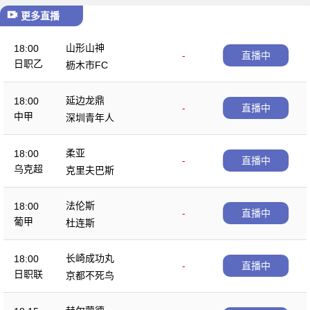
更多直播
山形山神
18:00
-
直播中
日职乙
枥木市FC
延边龙鼎
18:00
-
直播中
中甲
深圳青年人
柔亚
18:00
-
直播中
乌克超
克里夫巴斯
法伦斯
18:00
-
直播中
葡甲
杜连斯
长崎成功丸
18:00
-
直播中
日职联
京都不死鸟