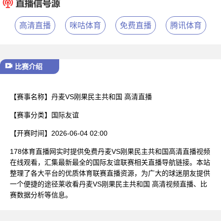
已结束
高清直播
咪咕体育
免费直播
腾讯体育
比赛介绍
【赛事名称】
丹麦VS刚果民主共和国 高清直播
【赛事分类】
国际友谊
【开赛时间】
2026-06-04 02:00
178体育直播网实时提供免费丹麦VS刚果民主共和国高清直播视频
在线观看，汇集最新最全的国际友谊联赛相关直播导航链接。本站
整理了各大平台的优质体育联赛直播资源，为广大的球迷朋友提供
一个便捷的途径莱收看丹麦VS刚果民主共和国 高清视频直播、比
赛数据分析等信息。