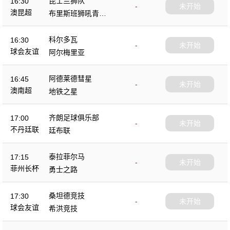
昆士兰狮队
16:30
-
未开始
澳昆超
布里斯班狮吼青年
队
科尔多瓦
16:30
-
未开始
球会友谊
阿尔梅里亚
阿德莱德彗星
16:45
-
未开始
澳南超
地铁之星
齐朗足球俱乐部
17:00
-
未开始
不丹廷联
廷布联
泰拉菲尔马
17:15
-
未开始
菲州长杯
勇士之路
桑坦德竞技
17:30
-
未开始
球会友谊
希洪竞技