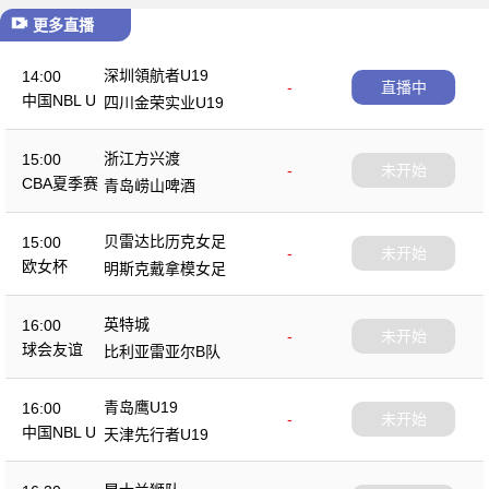
更多直播
深圳領航者U19
14:00
-
直播中
中国NBL U
四川金荣实业U19
19
浙江方兴渡
15:00
-
未开始
CBA夏季赛
青岛崂山啤酒
贝雷达比历克女足
15:00
-
未开始
欧女杯
明斯克戴拿模女足
英特城
16:00
-
未开始
球会友谊
比利亚雷亚尔B队
青岛鹰U19
16:00
-
未开始
中国NBL U
天津先行者U19
19