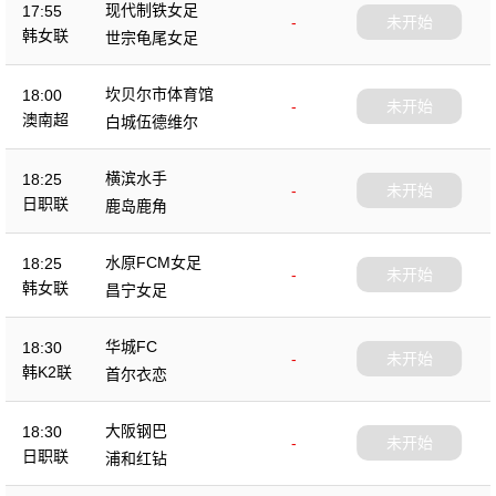
现代制铁女足
17:55
-
未开始
韩女联
世宗龟尾女足
坎贝尔市体育馆
18:00
-
未开始
澳南超
白城伍德维尔
横滨水手
18:25
-
未开始
日职联
鹿岛鹿角
水原FCM女足
18:25
-
未开始
韩女联
昌宁女足
华城FC
18:30
-
未开始
韩K2联
首尔衣恋
大阪钢巴
18:30
-
未开始
日职联
浦和红钻