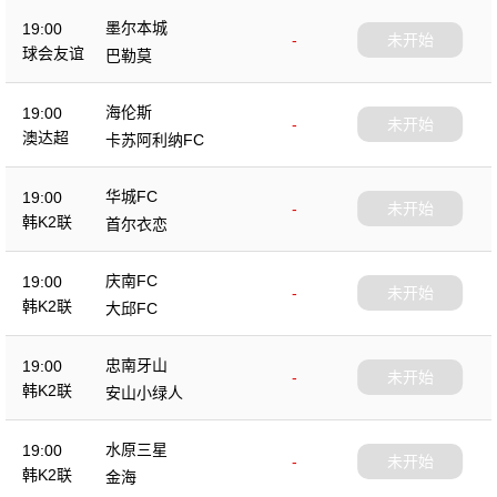
墨尔本城
19:00
-
未开始
球会友谊
巴勒莫
海伦斯
19:00
-
未开始
澳达超
卡苏阿利纳FC
华城FC
19:00
-
未开始
韩K2联
首尔衣恋
庆南FC
19:00
-
未开始
韩K2联
大邱FC
忠南牙山
19:00
-
未开始
韩K2联
安山小绿人
水原三星
19:00
-
未开始
韩K2联
金海