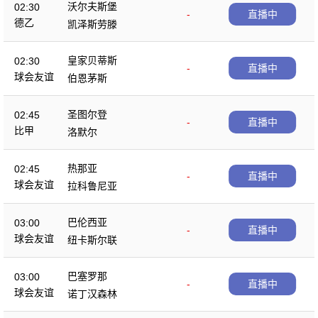
沃尔夫斯堡
02:30
-
直播中
德乙
凯泽斯劳滕
皇家贝蒂斯
02:30
-
直播中
球会友谊
伯恩茅斯
圣图尔登
02:45
-
直播中
比甲
洛默尔
热那亚
02:45
-
直播中
球会友谊
拉科鲁尼亚
巴伦西亚
03:00
-
直播中
球会友谊
纽卡斯尔联
巴塞罗那
03:00
-
直播中
球会友谊
诺丁汉森林