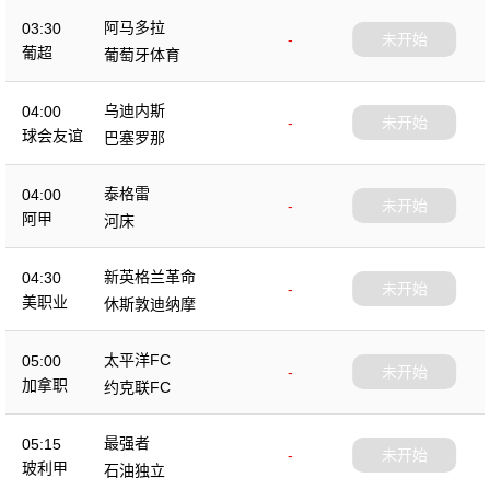
阿马多拉
03:30
-
未开始
葡超
葡萄牙体育
乌迪内斯
04:00
-
未开始
球会友谊
巴塞罗那
泰格雷
04:00
-
未开始
阿甲
河床
新英格兰革命
04:30
-
未开始
美职业
休斯敦迪纳摩
太平洋FC
05:00
-
未开始
加拿职
约克联FC
最强者
05:15
-
未开始
玻利甲
石油独立