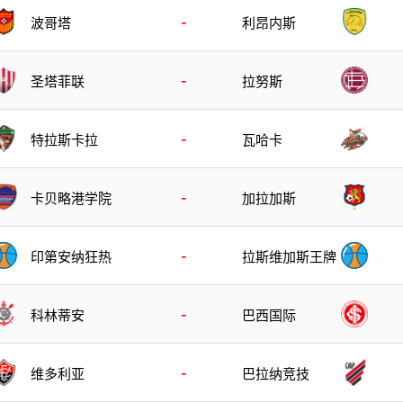
-
波哥塔
利昂内斯
-
圣塔菲联
拉努斯
-
特拉斯卡拉
瓦哈卡
-
卡贝略港学院
加拉加斯
-
印第安纳狂热
拉斯维加斯王牌
-
科林蒂安
巴西国际
-
维多利亚
巴拉纳竞技