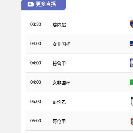
更多直播
03:30
委内超
04:00
女非国杯
04:00
秘鲁甲
04:00
女非国杯
05:00
哥伦乙
05:00
哥伦甲