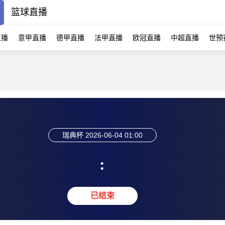
篮球直播
直播
意甲直播
德甲直播
法甲直播
欧冠直播
中超直播
世预
瑞典杯
2026-06-04 01:00
:
已结束