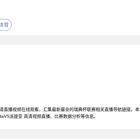
体育
VS派提亚高清直播视频在线观看，汇集最新最全的瑞典杯联赛相关直播导航链
bodaVS派提亚 高清视频直播、比赛数据分析等信息。