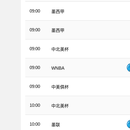
09:00
墨西甲
09:00
墨西甲
09:00
中北美杯
09:00
WNBA
09:00
中美俱杯
10:00
中北美杯
10:00
墨联