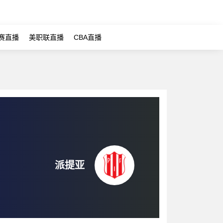
赛直播
美职联直播
CBA直播
派提亚