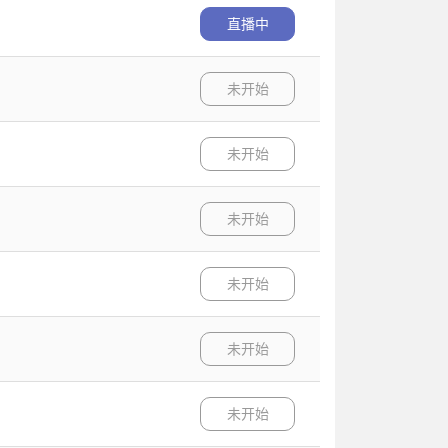
直播中
未开始
未开始
未开始
未开始
未开始
未开始