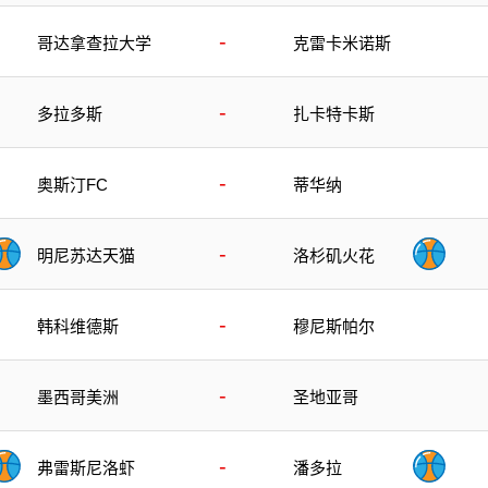
-
哥达拿查拉大学
克雷卡米诺斯
-
多拉多斯
扎卡特卡斯
-
奥斯汀FC
蒂华纳
-
明尼苏达天猫
洛杉矶火花
-
韩科维德斯
穆尼斯帕尔
-
墨西哥美洲
圣地亚哥
-
弗雷斯尼洛虾
潘多拉