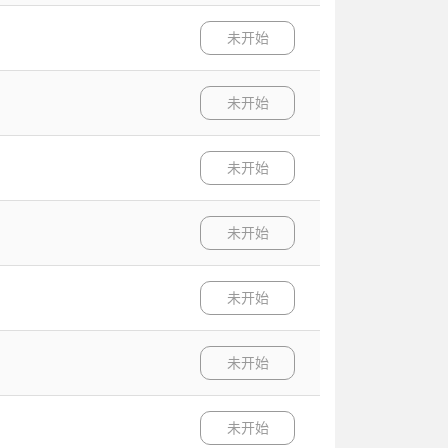
未开始
未开始
未开始
未开始
未开始
未开始
未开始