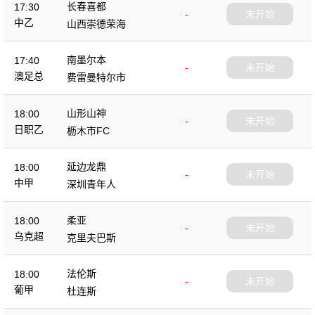
长春喜都
17:30
-
未开始
中乙
山西崇德荣海
南墨尔本
17:40
-
未开始
澳足总
费雷曼特尔市
山形山神
18:00
-
未开始
日职乙
枥木市FC
延边龙鼎
18:00
-
未开始
中甲
深圳青年人
柔亚
18:00
-
未开始
乌克超
克里夫巴斯
法伦斯
18:00
-
未开始
葡甲
杜连斯