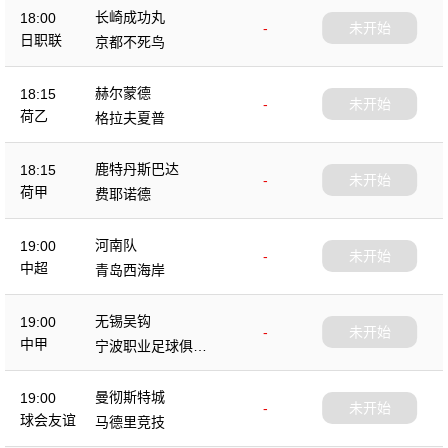
长崎成功丸
18:00
-
未开始
日职联
京都不死鸟
赫尔蒙德
18:15
-
未开始
荷乙
格拉夫夏普
鹿特丹斯巴达
18:15
-
未开始
荷甲
费耶诺德
河南队
19:00
-
未开始
中超
青岛西海岸
无锡吴钩
19:00
-
未开始
中甲
宁波职业足球俱乐
部
曼彻斯特城
19:00
-
未开始
球会友谊
马德里竞技