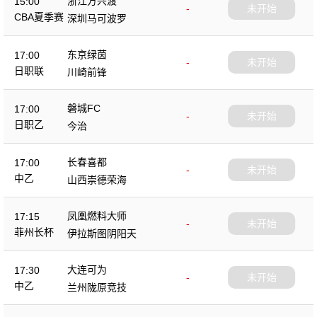
浙江方兴渡
15:00
-
未开始
CBA夏季赛
深圳马可波罗
东京绿茵
17:00
-
未开始
日职联
川崎前锋
磐城FC
17:00
-
未开始
日职乙
今治
长春喜都
17:00
-
未开始
中乙
山西崇德荣海
凤凰燃料大师
17:15
-
未开始
菲州长杯
伊拉斯图阴阳天
大连可为
17:30
-
未开始
中乙
兰州陇原竞技