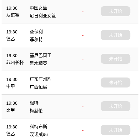
中国女篮
19:30
-
未开始
友谊赛
尼日利亚女篮
圣保利
19:30
-
未开始
德乙
菲尔特
基尼巴国王
19:30
-
未开始
菲州长杯
黑水精英
广东广州豹
19:30
-
未开始
中甲
广西恒宸
根特
19:30
-
未开始
比甲
梅赫伦
科特布斯
19:30
-
未开始
德乙
汉诺威96