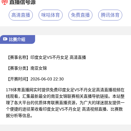
已结束
高清直播
咪咕体育
免费直播
腾讯体育
比赛介绍
【赛事名称】
印度女足VS不丹女足 高清直播
【赛事分类】
南亚女锦
【开赛时间】
2026-06-03 22:30
178体育直播网实时提供免费印度女足VS不丹女足高清直播视频在
线观看，汇集最新最全的南亚女锦联赛相关直播导航链接。本站整
理了各大平台的优质体育联赛直播资源，为广大的球迷朋友提供一
个便捷的途径莱收看印度女足VS不丹女足 高清视频直播、比赛数
据分析等信息。