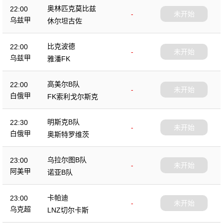
奥林匹克莫比兹
22:00
-
未开始
乌兹甲
休尔坦古佐
比克波德
22:00
-
未开始
乌兹甲
雅潘FK
高美尔B队
22:00
-
未开始
白俄甲
FK索利戈尔斯克
明斯克B队
22:30
-
未开始
白俄甲
奥斯特罗维茨
乌拉尔图B队
23:00
-
未开始
阿美甲
诺亚B队
卡帕迪
23:00
-
未开始
乌克超
LNZ切尔卡斯