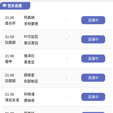
更多直播
阿森纳
21:00
-
直播中
酋长杯
多特蒙德
叶尔加瓦
21:00
-
直播中
拉脱超
奥达里加
维泽拉
21:00
-
直播中
葡甲
莱里亚
超级星
21:00
-
直播中
拉脱超
利耶帕亚
利物浦
21:30
-
直播中
球会友谊
摩纳哥