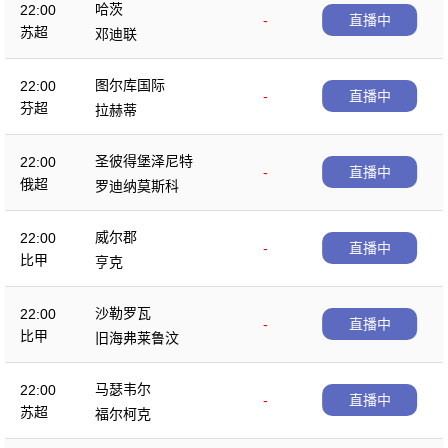
哈茨
22:00
-
直播中
苏超
邓迪联
图尔库国际
22:00
-
直播中
芬超
拉赫蒂
圣彼得堡泽尼特
22:00
-
直播中
俄超
罗迪纳莫斯科
威尔郡
22:00
-
直播中
比甲
亨克
沙勒罗瓦
22:00
-
直播中
比甲
旧海弗莱鲁汶
马瑟韦尔
22:00
-
直播中
苏超
福尔柯克