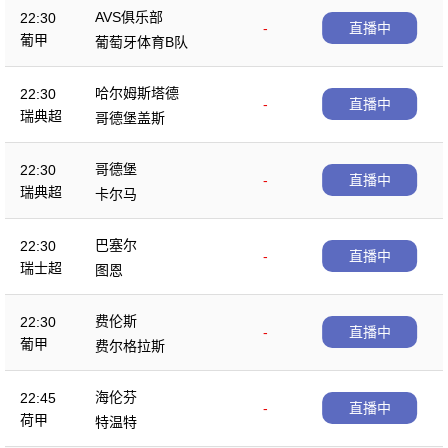
AVS俱乐部
22:30
-
直播中
葡甲
葡萄牙体育B队
哈尔姆斯塔德
22:30
-
直播中
瑞典超
哥德堡盖斯
哥德堡
22:30
-
直播中
瑞典超
卡尔马
巴塞尔
22:30
-
直播中
瑞士超
图恩
费伦斯
22:30
-
直播中
葡甲
费尔格拉斯
海伦芬
22:45
-
直播中
荷甲
特温特