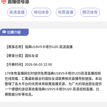
已结束
高清直播
咪咕体育
免费直播
腾讯体育
比赛介绍
【赛事名称】
瑞典U18VS卡塔尔U20 高清直播
【赛事分类】
国际友谊
【开赛时间】
2026-06-03 22:00
178体育直播网实时提供免费瑞典U18VS卡塔尔U20高清直播视频
在线观看，汇集最新最全的国际友谊联赛相关直播导航链接。本站
整理了各大平台的优质体育联赛直播资源，为广大的球迷朋友提供
一个便捷的途径莱收看瑞典U18VS卡塔尔U20 高清视频直播、比
赛数据分析等信息。