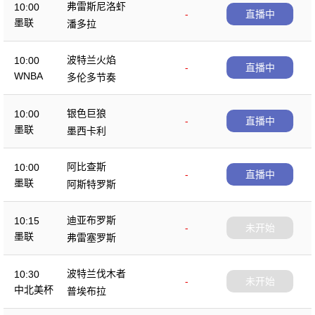
弗雷斯尼洛虾
10:00
-
直播中
墨联
潘多拉
波特兰火焰
10:00
-
直播中
WNBA
多伦多节奏
银色巨狼
10:00
-
直播中
墨联
墨西卡利
阿比查斯
10:00
-
直播中
墨联
阿斯特罗斯
迪亚布罗斯
10:15
-
未开始
墨联
弗雷塞罗斯
波特兰伐木者
10:30
-
未开始
中北美杯
普埃布拉