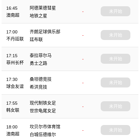
阿德莱德彗星
16:45
-
未开始
澳南超
地铁之星
齐朗足球俱乐部
17:00
-
未开始
不丹廷联
廷布联
泰拉菲尔马
17:15
-
未开始
菲州长杯
勇士之路
桑坦德竞技
17:30
-
未开始
球会友谊
希洪竞技
现代制铁女足
17:55
-
未开始
韩女联
世宗龟尾女足
坎贝尔市体育馆
18:00
-
未开始
澳南超
白城伍德维尔