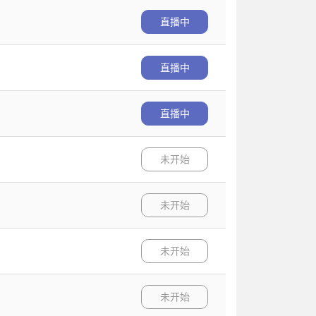
直播中
直播中
直播中
未开始
未开始
未开始
未开始