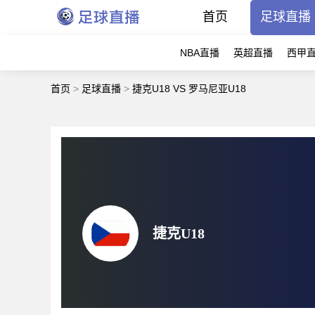
首页
足球直播
NBA直播
英超直播
西甲
首页
>
足球直播
>
捷克U18 VS 罗马尼亚U18
捷克U18