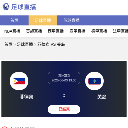
首页
足球直播
篮球直播
NBA直播
英超直播
西甲直播
意甲直播
德甲直播
法甲直
首页
>
足球直播
>
菲律宾 VS 关岛
国际友谊
2026-06-03 19:30
:
菲律宾
关