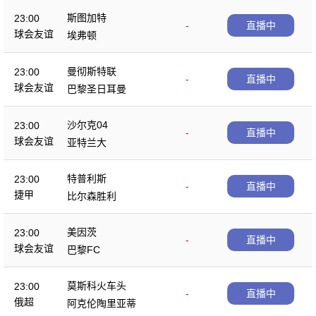
斯图加特
23:00
-
直播中
球会友谊
埃弗顿
曼彻斯特联
23:00
-
直播中
球会友谊
巴黎圣日耳曼
沙尔克04
23:00
-
直播中
球会友谊
亚特兰大
特普利斯
23:00
-
直播中
捷甲
比尔森胜利
美因茨
23:00
-
直播中
球会友谊
巴黎FC
莫斯科火车头
23:00
-
直播中
俄超
阿克伦陶里亚蒂