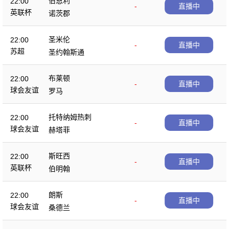
伯恩利
22:00
-
直播中
英联杯
诺茨郡
圣米伦
22:00
-
直播中
苏超
圣约翰斯通
布莱顿
22:00
-
直播中
球会友谊
罗马
托特纳姆热刺
22:00
-
直播中
球会友谊
赫塔菲
斯旺西
22:00
-
直播中
英联杯
伯明翰
朗斯
22:00
-
直播中
球会友谊
桑德兰