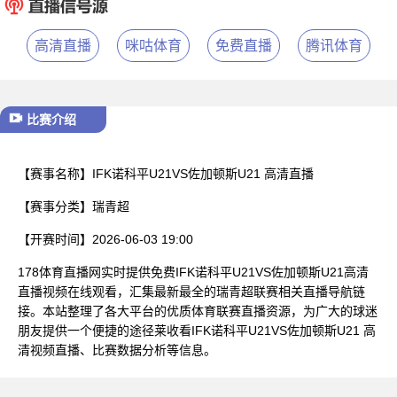
已结束
高清直播
咪咕体育
免费直播
腾讯体育
比赛介绍
【赛事名称】
IFK诺科平U21VS佐加顿斯U21 高清直播
【赛事分类】
瑞青超
【开赛时间】
2026-06-03 19:00
178体育直播网实时提供免费IFK诺科平U21VS佐加顿斯U21高清
直播视频在线观看，汇集最新最全的瑞青超联赛相关直播导航链
接。本站整理了各大平台的优质体育联赛直播资源，为广大的球迷
朋友提供一个便捷的途径莱收看IFK诺科平U21VS佐加顿斯U21 高
清视频直播、比赛数据分析等信息。