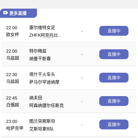
更多直播
塞尔维特女足
22:00
-
直播中
欧女杯
ZHFK阿克托比女
足
特尔梅兹
22:00
-
直播中
乌兹超
纳曼干新春
塔什干火车头
22:30
-
直播中
乌兹超
萨马尔罕迪纳摩
纳夫田
22:45
-
直播中
白俄超
阿森纳捷尔任斯克
图兰突厥斯坦
23:00
-
直播中
哈萨克甲
艾斯坦拿B队