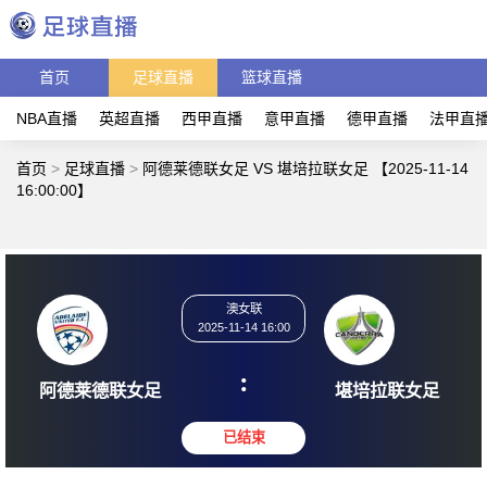
首页
足球直播
篮球直播
NBA直播
英超直播
西甲直播
意甲直播
德甲直播
法甲直
首页
>
足球直播
>
阿德莱德联女足 VS 堪培拉联女足 【2025-11-14
16:00:00】
澳女联
2025-11-14 16:00
:
阿德莱德联女足
堪培拉