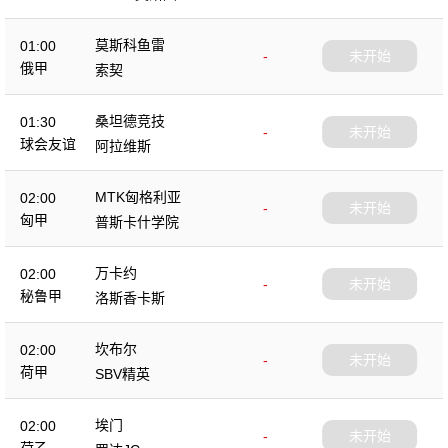
莫斯科鱼雷
01:00
-
未开始
俄甲
索契
桑坦德竞技
01:30
-
未开始
球会友谊
阿拉维斯
MTK匈格利亚
02:00
-
未开始
匈甲
普斯卡什学院
万卡约
02:00
-
未开始
秘鲁甲
洛斯香卡斯
坎布尔
02:00
-
未开始
荷甲
SBV精英
埃门
02:00
-
未开始