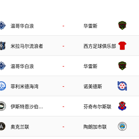
-
温哥华白浪
华雷斯
-
米拉马尔流浪者
西方足球俱乐部
-
温哥华白浪
华雷斯
-
菲利米德海湾
诺美德斯
-
伊斯特恩沙伯奥
芬奇布尔斯联
克兰
-
奥克兰联
陶朗加市联