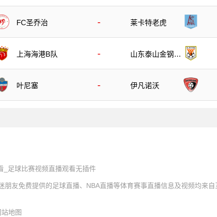
-
FC圣乔治
莱卡特老虎
-
上海海港B队
山东泰山金钢山
队
-
叶尼塞
伊凡诺沃
看_足球比赛视频直播观看无插件
球迷朋友免费提供的足球直播、NBA直播等体育赛事直播信息及视频均来
网站地图