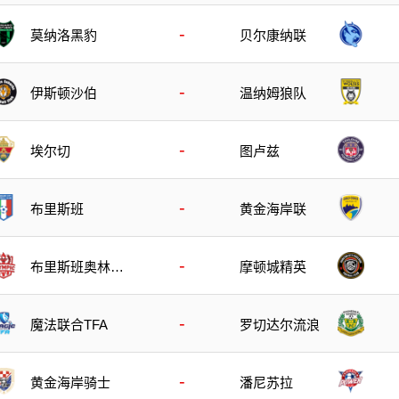
-
莫纳洛黑豹
贝尔康纳联
-
伊斯顿沙伯
温纳姆狼队
-
埃尔切
图卢兹
-
布里斯班
黄金海岸联
-
布里斯班奥林匹
摩顿城精英
克
-
魔法联合TFA
罗切达尔流浪
-
黄金海岸骑士
潘尼苏拉