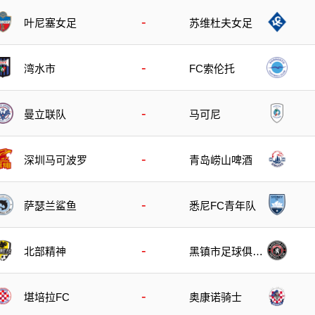
-
叶尼塞女足
苏维杜夫女足
-
湾水市
FC索伦托
-
曼立联队
马可尼
-
深圳马可波罗
青岛崂山啤酒
-
萨瑟兰鲨鱼
悉尼FC青年队
-
北部精神
黑镇市足球俱乐
部
-
堪培拉FC
奥康诺骑士