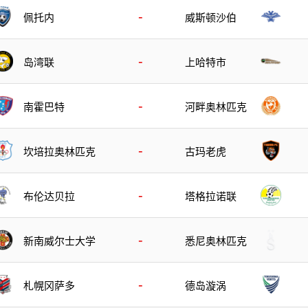
-
佩托内
威斯顿沙伯
-
岛湾联
上哈特市
-
南霍巴特
河畔奥林匹克
-
坎培拉奥林匹克
古玛老虎
-
布伦达贝拉
塔格拉诺联
-
新南威尔士大学
悉尼奥林匹克
-
札幌冈萨多
德岛漩涡