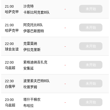
沙克特
21:00
-
未开始
哈萨克甲
卡斯比阿克套B队
阿克托比B队
21:00
-
未开始
哈萨克甲
伊基巴斯图特
克雷莫纳
22:00
-
未开始
球会友谊
伊拉克里斯
索格迪纳吉扎克
22:00
-
未开始
乌兹超
安集延
波里索夫巴特B队
22:30
-
未开始
白俄甲
坎普罗姆
塔什干棉农
23:00
-
未开始
乌兹超
布哈拉