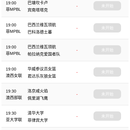
巴塘坎卡卢
19:00
-
未开始
菲MPBL
宾南塔塔克
巴西兰维瓦领航
19:00
-
未开始
菲MPBL
巴科洛德土蕃
巴西兰维瓦领航
19:00
-
未开始
菲MPBL
帕拉纳克爱国者队
华威参议员女篮
19:00
-
未开始
澳西女联
君达乐灰狼女篮
洛京咸火焰
19:30
-
未开始
澳西部联
佩里湖飞鹰
清华大学
19:30
-
未开始
亚大学联
菲律宾大学