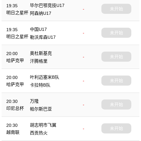
毕尔巴鄂竞技U17
19:35
-
未开始
明日之星杯
阿森纳U17
中国U17
19:35
-
未开始
明日之星杯
勒沃库森U17
奥杜斯基克
20:00
-
未开始
哈萨克甲
汗腾格里
叶利迈塞米B队
20:00
-
未开始
哈萨克甲
卡拉特B队
万隆
20:30
-
未开始
印尼总杯
帕尔斯巴亚
胡志明市飞翼
20:30
-
未开始
越南联
西贡热火