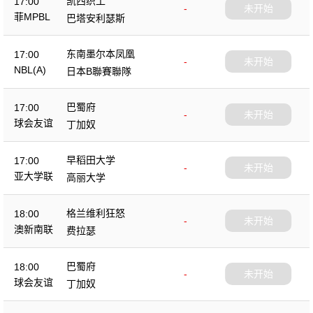
凯西织工
17:00
-
未开始
菲MPBL
巴塔安利瑟斯
东南墨尔本凤凰
17:00
-
未开始
NBL(A)
日本B聯賽聯隊
巴蜀府
17:00
-
未开始
球会友谊
丁加奴
早稻田大学
17:00
-
未开始
亚大学联
高丽大学
格兰维利狂怒
18:00
-
未开始
澳新南联
费拉瑟
巴蜀府
18:00
-
未开始
球会友谊
丁加奴