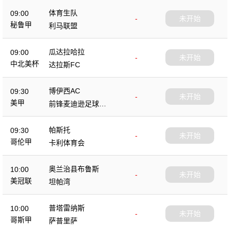
体育生队
09:00
-
未开始
秘鲁甲
利马联盟
瓜达拉哈拉
09:00
-
未开始
中北美杯
达拉斯FC
博伊西AC
09:30
-
未开始
美甲
前锋麦迪逊足球俱
乐部
帕斯托
09:30
-
未开始
哥伦甲
卡利体育会
奥兰治县布鲁斯
10:00
-
未开始
美冠联
坦帕湾
普塔雷纳斯
10:00
-
未开始
哥斯甲
萨普里萨