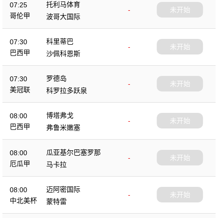
托利马体育
07:25
-
未开始
哥伦甲
波哥大国际
科里蒂巴
07:30
-
未开始
巴西甲
沙佩科恩斯
罗德岛
07:30
-
未开始
美冠联
科罗拉多跃泉
博塔弗戈
08:00
-
未开始
巴西甲
弗鲁米嫩塞
瓜亚基尔巴塞罗那
08:00
-
未开始
厄瓜甲
马卡拉
迈阿密国际
08:00
-
未开始
中北美杯
蒙特雷