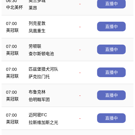
奥兰多城
06:30
-
直播中
中北美杯
莱昂
列克星敦
07:00
-
直播中
美冠联
凤凰重生
劳顿联
07:00
-
直播中
美冠联
查尔斯顿电池
匹兹堡猎犬河队
07:00
-
直播中
美冠联
萨克拉门托
布鲁克林
07:00
-
直播中
美冠联
伯明翰军团
迈阿密FC
07:00
-
直播中
美冠联
拉斯维加斯之光