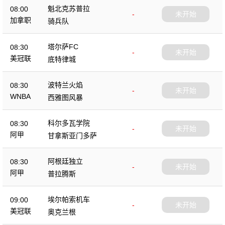
魁北克苏普拉
08:00
-
未开始
加拿职
骑兵队
塔尔萨FC
08:30
-
未开始
美冠联
底特律城
波特兰火焰
08:30
-
未开始
WNBA
西雅图风暴
科尔多瓦学院
08:30
-
未开始
阿甲
甘拿斯亚门多萨
阿根廷独立
08:30
-
未开始
阿甲
普拉腾斯
埃尔帕索机车
09:00
-
未开始
美冠联
奥克兰根