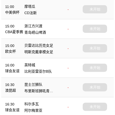
摩塔瓜
11:00
-
未开始
中美俱杯
CD法斯
浙江方兴渡
15:00
-
未开始
CBA夏季赛
青岛崂山啤酒
贝雷达比历克女足
15:00
-
未开始
欧女杯
明斯克戴拿模女足
英特城
16:00
-
未开始
球会友谊
比利亚雷亚尔B队
昆士兰狮队
16:30
-
未开始
澳昆超
布里斯班狮吼青年
队
科尔多瓦
16:30
-
未开始
球会友谊
阿尔梅里亚