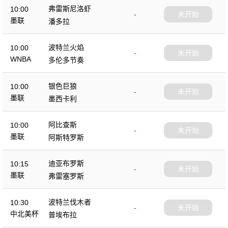
弗雷斯尼洛虾
10:00
-
未开始
墨联
潘多拉
波特兰火焰
10:00
-
未开始
WNBA
多伦多节奏
银色巨狼
10:00
-
未开始
墨联
墨西卡利
阿比查斯
10:00
-
未开始
墨联
阿斯特罗斯
迪亚布罗斯
10:15
-
未开始
墨联
弗雷塞罗斯
波特兰伐木者
10:30
-
未开始
中北美杯
普埃布拉