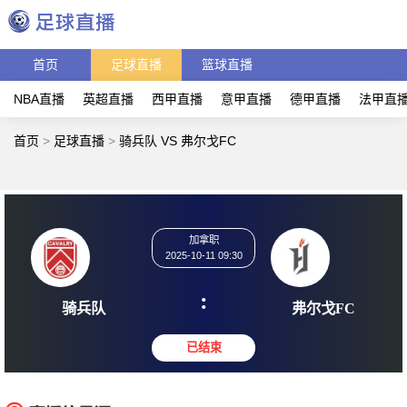
首页
足球直播
篮球直播
NBA直播
英超直播
西甲直播
意甲直播
德甲直播
法甲直
首页
>
足球直播
>
骑兵队 VS 弗尔戈FC
加拿职
2025-10-11 09:30
:
骑兵队
弗尔戈