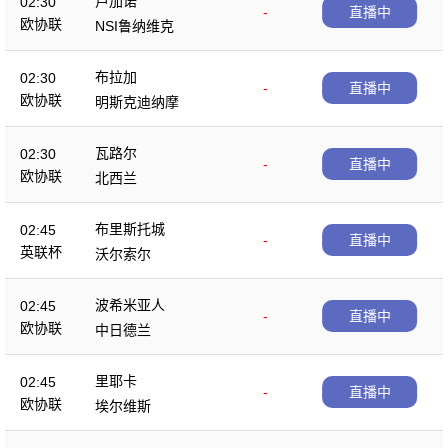
卢加诺
02:30
-
直播中
欧协联
NSI鲁纳维克
布拉加
02:30
-
直播中
欧协联
明斯克迪纳摩
瓦路尔
02:30
-
直播中
欧协联
北西兰
布里斯托城
02:45
-
直播中
英联杯
沃尔索尔
波希米亚人
02:45
-
直播中
欧协联
中日德兰
里耶卡
02:45
-
直播中
欧协联
埃尔维斯