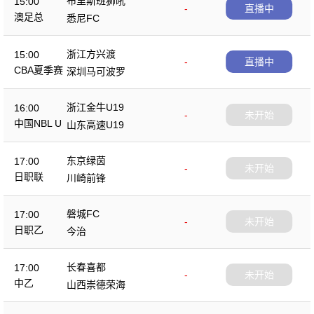
布里斯班狮吼
15:00
-
直播中
澳足总
悉尼FC
浙江方兴渡
15:00
-
直播中
CBA夏季赛
深圳马可波罗
浙江金牛U19
16:00
-
未开始
中国NBL U
山东高速U19
19
东京绿茵
17:00
-
未开始
日职联
川崎前锋
磐城FC
17:00
-
未开始
日职乙
今治
长春喜都
17:00
-
未开始
中乙
山西崇德荣海