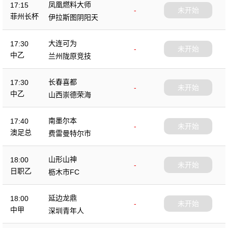
凤凰燃料大师
17:15
-
未开始
菲州长杯
伊拉斯图阴阳天
大连可为
17:30
-
未开始
中乙
兰州陇原竞技
长春喜都
17:30
-
未开始
中乙
山西崇德荣海
南墨尔本
17:40
-
未开始
澳足总
费雷曼特尔市
山形山神
18:00
-
未开始
日职乙
枥木市FC
延边龙鼎
18:00
-
未开始
中甲
深圳青年人