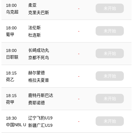
柔亚
18:00
-
未开始
乌克超
克里夫巴斯
法伦斯
18:00
-
未开始
葡甲
杜连斯
长崎成功丸
18:00
-
未开始
日职联
京都不死鸟
赫尔蒙德
18:15
-
未开始
荷乙
格拉夫夏普
鹿特丹斯巴达
18:15
-
未开始
荷甲
费耶诺德
辽宁飞豹U19
18:30
-
未开始
中国NBL U
新疆广汇U19
19