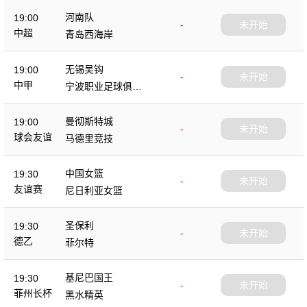
河南队
19:00
-
未开始
中超
青岛西海岸
无锡吴钩
19:00
-
未开始
中甲
宁波职业足球俱乐
部
曼彻斯特城
19:00
-
未开始
球会友谊
马德里竞技
中国女篮
19:30
-
未开始
友谊赛
尼日利亚女篮
圣保利
19:30
-
未开始
德乙
菲尔特
基尼巴国王
19:30
-
未开始
菲州长杯
黑水精英