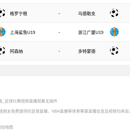
-
格罗宁根
乌德勒支
-
上海鲨鱼U19
浙江广厦U19
-
阿森纳
多特蒙德
看_足球比赛视频直播观看无插件
球迷朋友免费提供的足球直播、NBA直播等体育赛事直播信息及视频均来
网站地图