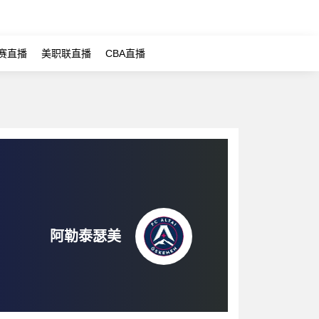
赛直播
美职联直播
CBA直播
阿勒泰瑟美