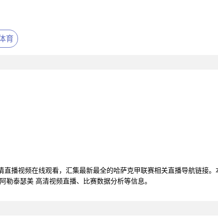
体育
美高清直播视频在线观看，汇集最新最全的哈萨克甲联赛相关直播导航链接
S阿勒泰瑟美 高清视频直播、比赛数据分析等信息。