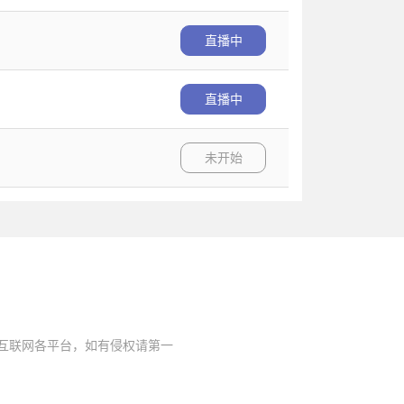
直播中
直播中
未开始
自互联网各平台，如有侵权请第一