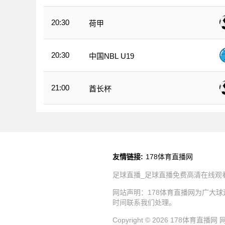
20:30
荷甲
20:30
中国NBL U19
21:00
酋长杯
友情链接:
178体育直播网
足球直播_足球直播免费高清在线观
网站声明：178体育直播网为广大
时间联系我们处理。
Copyright © 2026 178体育直播网