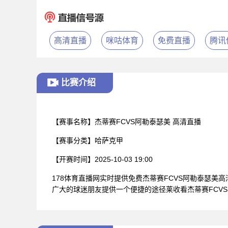
高清直播
咪咕体育
免费直播
腾讯
比赛介绍
【赛事名称】
杰蒂赛FCVS阿勒泰瑟美 高清直播
【赛事分类】
哈萨克甲
【开赛时间】
2025-10-03 19:00
178体育直播网实时提供免费杰蒂赛FCVS阿勒泰瑟
广大的球迷朋友提供一个便捷的途径莱收看杰蒂赛FCV