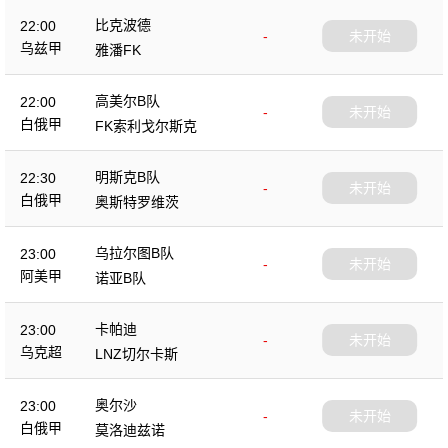
比克波德
22:00
-
未开始
乌兹甲
雅潘FK
高美尔B队
22:00
-
未开始
白俄甲
FK索利戈尔斯克
明斯克B队
22:30
-
未开始
白俄甲
奥斯特罗维茨
乌拉尔图B队
23:00
-
未开始
阿美甲
诺亚B队
卡帕迪
23:00
-
未开始
乌克超
LNZ切尔卡斯
奥尔沙
23:00
-
未开始
白俄甲
莫洛迪兹诺