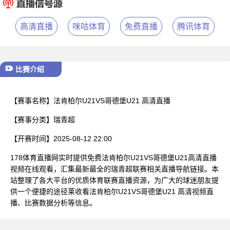
已结束
高清直播
咪咕体育
免费直播
腾讯体育
比赛介绍
【赛事名称】
法肯柏尔U21VS哥德堡U21 高清直播
【赛事分类】
瑞青超
【开赛时间】
2025-08-12 22:00
178体育直播网实时提供免费法肯柏尔U21VS哥德堡U21高清直播
视频在线观看，汇集最新最全的瑞青超联赛相关直播导航链接。本
站整理了各大平台的优质体育联赛直播资源，为广大的球迷朋友提
供一个便捷的途径莱收看法肯柏尔U21VS哥德堡U21 高清视频直
播、比赛数据分析等信息。