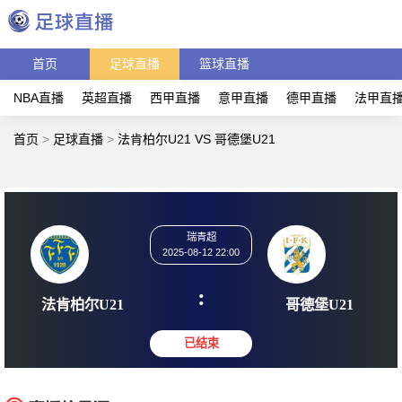
首页
足球直播
篮球直播
NBA直播
英超直播
西甲直播
意甲直播
德甲直播
法甲直
首页
>
足球直播
>
法肯柏尔U21 VS 哥德堡U21
瑞青超
2025-08-12 22:00
:
法肯柏尔U21
哥德堡