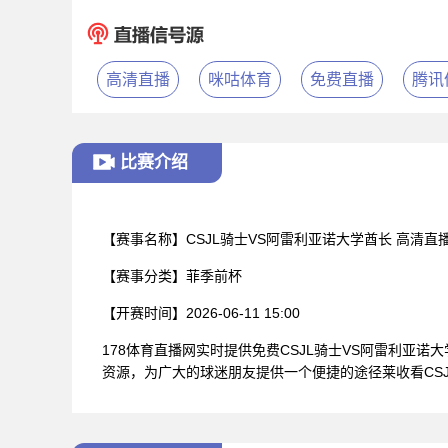
高清直播
咪咕体育
免费直播
腾讯
比赛介绍
【赛事名称】
CSJL骑士VS阿雷利亚诺大学酋长 高清直
【赛事分类】
菲季前杯
【开赛时间】
2026-06-11 15:00
178体育直播网实时提供免费CSJL骑士VS阿雷利
资源，为广大的球迷朋友提供一个便捷的途径莱收看CSJ