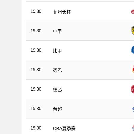
19:30
菲州长杯
19:30
中甲
19:30
比甲
19:30
德乙
19:30
德乙
19:30
俄超
19:30
CBA夏季赛