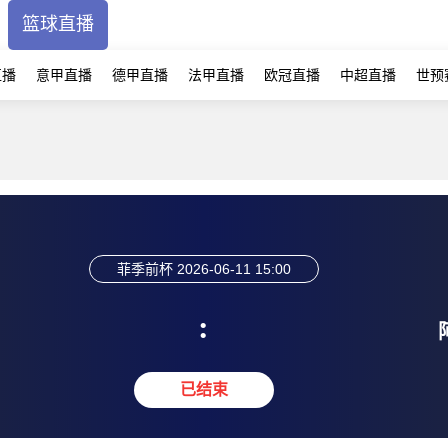
篮球直播
直播
意甲直播
德甲直播
法甲直播
欧冠直播
中超直播
世预
菲季前杯
2026-06-11 15:00
:
已结束