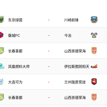
-
东京绿茵
川崎前锋
-
磐城FC
今治
-
长春喜都
山西崇德荣海
-
凤凰燃料大师
伊拉斯图阴阳天
-
大连可为
兰州陇原竞技
-
长春喜都
山西崇德荣海