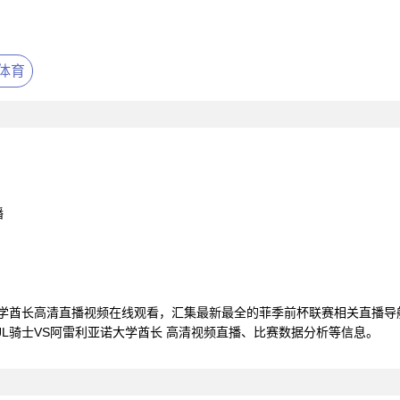
体育
播
亚诺大学酋长高清直播视频在线观看，汇集最新最全的菲季前杯联赛相关直播
L骑士VS阿雷利亚诺大学酋长 高清视频直播、比赛数据分析等信息。