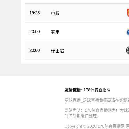
19:35
中超
20:00
芬甲
20:00
瑞士超
友情链接:
178体育直播网
足球直播_足球直播免费高清在线观
网站声明：178体育直播网为广大
时间联系我们处理。
Copyright © 2026 178体育直播网