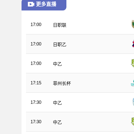
更多直播
17:00
日职联
17:00
日职乙
17:00
中乙
17:15
菲州长杯
17:30
中乙
17:30
中乙