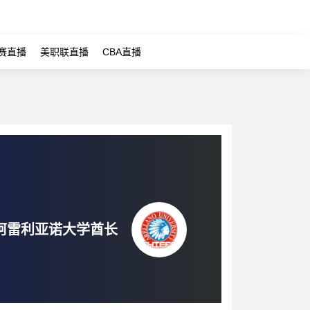
赛直播
美职联直播
CBA直播
阿雷利亚诺大学酋长