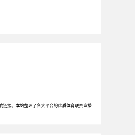
导航链接。本站整理了各大平台的优质体育联赛直播