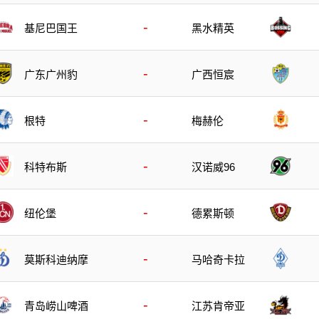
-
基尼巴国王
黑水精英
-
广东广州豹
广西恒宸
-
根特
梅赫伦
-
科特布斯
汉诺威96
-
纽伦堡
德累斯顿
-
莫斯科迪纳摩
马哈奇卡拉
-
青岛崂山啤酒
江苏肯帝亚