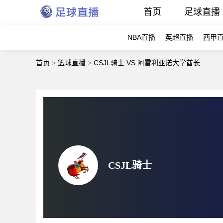
首页
足球直播
NBA直播
英超直播
西甲
首页
>
篮球直播
>
CSJL骑士 VS 阿雷利亚诺大学酋长
CSJL骑士