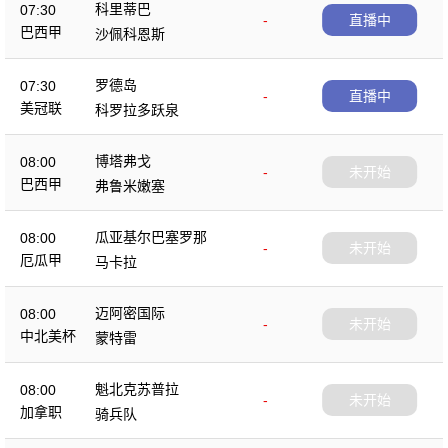
科里蒂巴
07:30
-
直播中
巴西甲
沙佩科恩斯
罗德岛
07:30
-
直播中
美冠联
科罗拉多跃泉
博塔弗戈
08:00
-
未开始
巴西甲
弗鲁米嫩塞
瓜亚基尔巴塞罗那
08:00
-
未开始
厄瓜甲
马卡拉
迈阿密国际
08:00
-
未开始
中北美杯
蒙特雷
魁北克苏普拉
08:00
-
未开始
加拿职
骑兵队