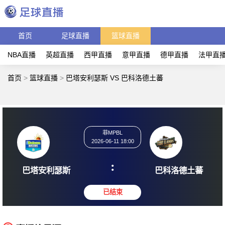
首页
足球直播
篮球直播
NBA直播
英超直播
西甲直播
意甲直播
德甲直播
法甲直
首页
>
篮球直播
>
巴塔安利瑟斯 VS 巴科洛德土蕃
菲MPBL
2026-06-11 18:00
:
巴塔安利瑟斯
巴科洛