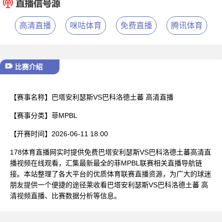
已结束
高清直播
咪咕体育
免费直播
腾讯体育
比赛介绍
【赛事名称】
巴塔安利瑟斯VS巴科洛德土蕃 高清直播
【赛事分类】
菲MPBL
【开赛时间】
2026-06-11 18:00
178体育直播网实时提供免费巴塔安利瑟斯VS巴科洛德土蕃高清直
播视频在线观看，汇集最新最全的菲MPBL联赛相关直播导航链
接。本站整理了各大平台的优质体育联赛直播资源，为广大的球迷
朋友提供一个便捷的途径莱收看巴塔安利瑟斯VS巴科洛德土蕃 高
清视频直播、比赛数据分析等信息。