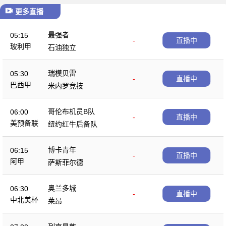
更多直播
最强者
05:15
-
直播中
玻利甲
石油独立
瑞模贝雷
05:30
-
直播中
巴西甲
米内罗竞技
哥伦布机员B队
06:00
-
直播中
美预备联
纽约红牛后备队
博卡青年
06:15
-
直播中
阿甲
萨斯菲尔德
奥兰多城
06:30
-
直播中
中北美杯
莱昂