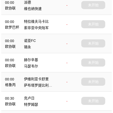
派德
00:00
-
未开始
欧协联
维也纳快速
特拉维夫马卡比
00:00
-
未开始
欧罗巴杯
索非亚中央陆军
诺亚FC
00:00
-
未开始
欧协联
锡永
赫尔辛基
00:00
-
未开始
欧协联
马瑟韦尔
伊维利亚卡舒里
00:00
-
未开始
格鲁丙
萨布塔罗提比利锡
B队
克卢日
00:30
-
未开始
欧协联
特罗姆瑟