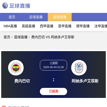
首页
足球直播
篮球直播
NBA直播
英超直播
西甲直播
意甲直播
德甲直播
法甲直
首页
>
篮球直播
>
费内巴切 VS 阿纳多卢艾菲斯
土篮超
2026-06-04 01:00
:
费内巴切
阿纳多卢