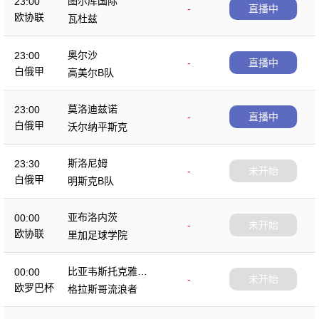
图尔库国际
23:00
-
直播中
欧协联
瓦杜兹
奥尔沙
23:00
-
直播中
白俄甲
高美尔B队
莫洛迪兹诺
23:00
-
直播中
白俄甲
沃尔纳平斯克
斯洛尼姆
23:30
-
未开始
白俄甲
明斯克B队
亚布洛内茨
00:00
-
未开始
欧协联
里加足球学院
比亚韦斯托克雅盖
00:00
-
未开始
隆
欧罗巴杯
格拉斯哥流浪者