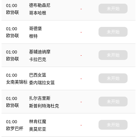
德布勒森尼
01:00
-
未开始
欧协联
哥本哈根
哥德堡
01:00
-
未开始
欧协联
根特
基辅迪纳摩
01:00
-
未开始
欧协联
卡拉巴克
巴西女篮
01:00
-
未开始
女南美锦标
委内瑞拉女篮
扎尔吉里斯
01:00
-
未开始
欧协联
斯普利特海杜克
林肯红魔
01:00
-
未开始
欧罗巴杯
奥莫尼亚