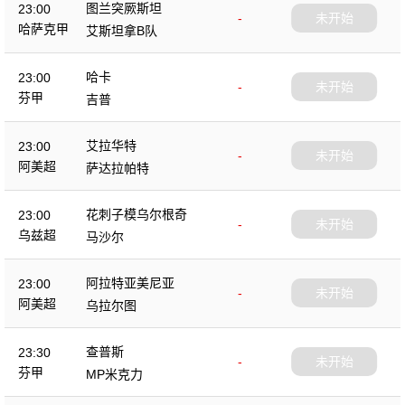
图兰突厥斯坦
23:00
-
未开始
哈萨克甲
艾斯坦拿B队
哈卡
23:00
-
未开始
芬甲
吉普
艾拉华特
23:00
-
未开始
阿美超
萨达拉帕特
花刺子模乌尔根奇
23:00
-
未开始
乌兹超
马沙尔
阿拉特亚美尼亚
23:00
-
未开始
阿美超
乌拉尔图
查普斯
23:30
-
未开始
芬甲
MP米克力