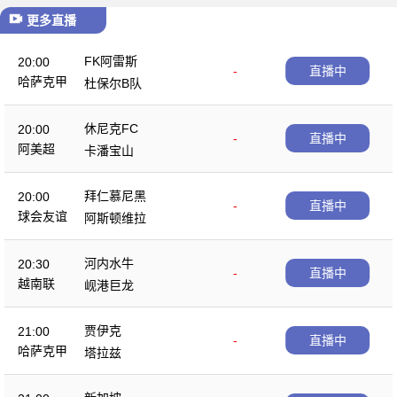
更多直播
FK阿雷斯
20:00
-
直播中
哈萨克甲
杜保尔B队
休尼克FC
20:00
-
直播中
阿美超
卡潘宝山
拜仁慕尼黑
20:00
-
直播中
球会友谊
阿斯顿维拉
河内水牛
20:30
-
直播中
越南联
岘港巨龙
贾伊克
21:00
-
直播中
哈萨克甲
塔拉兹