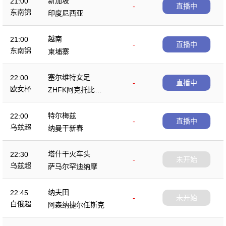
新加坡
21:00
-
直播中
东南锦
印度尼西亚
越南
21:00
-
直播中
东南锦
柬埔寨
塞尔维特女足
22:00
-
直播中
欧女杯
ZHFK阿克托比女
足
特尔梅兹
22:00
-
直播中
乌兹超
纳曼干新春
塔什干火车头
22:30
-
未开始
乌兹超
萨马尔罕迪纳摩
纳夫田
22:45
-
未开始
白俄超
阿森纳捷尔任斯克