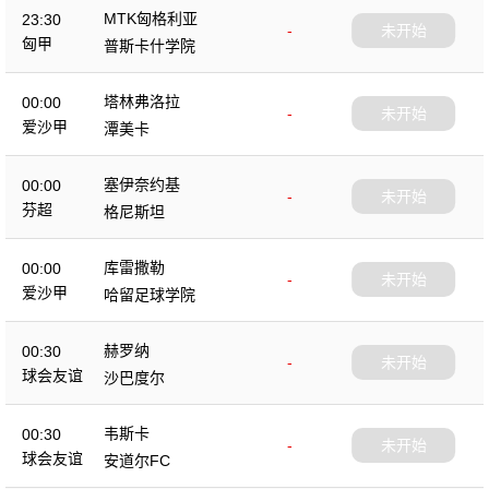
MTK匈格利亚
23:30
-
未开始
匈甲
普斯卡什学院
塔林弗洛拉
00:00
-
未开始
爱沙甲
潭美卡
塞伊奈约基
00:00
-
未开始
芬超
格尼斯坦
库雷撒勒
00:00
-
未开始
爱沙甲
哈留足球学院
赫罗纳
00:30
-
未开始
球会友谊
沙巴度尔
韦斯卡
00:30
-
未开始
球会友谊
安道尔FC