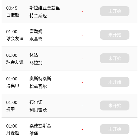
斯拉维亚莫兹里
00:45
-
未开始
白俄超
特兰斯迈
富勒姆
01:00
-
未开始
球会友谊
水晶宫
休达
01:00
-
未开始
球会友谊
马拉加
奥斯特桑斯
01:00
-
未开始
瑞典甲
松兹瓦尔
布尔诺
01:00
-
未开始
捷甲
利贝雷茨
桑德捷斯基
01:00
-
未开始
丹麦超
维堡