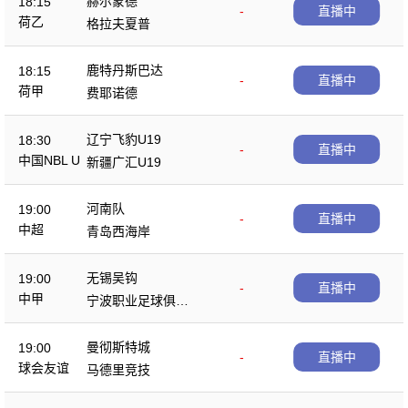
赫尔蒙德
18:15
-
直播中
荷乙
格拉夫夏普
鹿特丹斯巴达
18:15
-
直播中
荷甲
费耶诺德
辽宁飞豹U19
18:30
-
直播中
中国NBL U
新疆广汇U19
19
河南队
19:00
-
直播中
中超
青岛西海岸
无锡吴钩
19:00
-
直播中
中甲
宁波职业足球俱乐
部
曼彻斯特城
19:00
-
直播中
球会友谊
马德里竞技