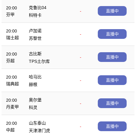
克鲁比04
20:00
-
直播中
芬甲
科特卡
卢加诺
20:00
-
直播中
瑞士超
苏黎世
古比斯
20:00
-
直播中
芬超
TPS土尔库
哈马比
20:00
-
直播中
瑞典超
赫根
奥尔堡
20:00
-
直播中
丹麦甲
科灵
山东泰山
20:00
-
直播中
中超
天津津门虎