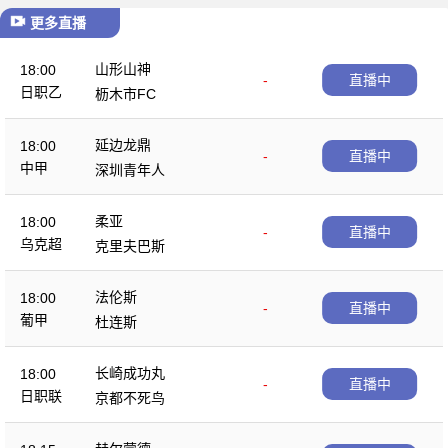
更多直播
山形山神
18:00
-
直播中
日职乙
枥木市FC
延边龙鼎
18:00
-
直播中
中甲
深圳青年人
柔亚
18:00
-
直播中
乌克超
克里夫巴斯
法伦斯
18:00
-
直播中
葡甲
杜连斯
长崎成功丸
18:00
-
直播中
日职联
京都不死鸟