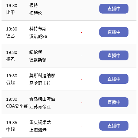
根特
19:30
-
直播中
比甲
梅赫伦
科特布斯
19:30
-
直播中
德乙
汉诺威96
纽伦堡
19:30
-
直播中
德乙
德累斯顿
莫斯科迪纳摩
19:30
-
直播中
俄超
马哈奇卡拉
青岛崂山啤酒
19:30
-
直播中
CBA夏季赛
江苏肯帝亚
重庆铜梁龙
19:35
-
直播中
中超
上海海港