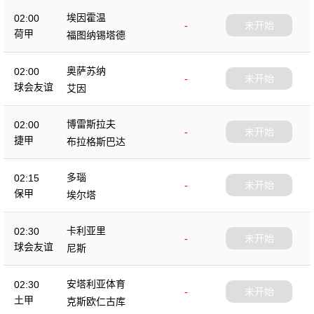
埃因霍温
02:00
-
未开始
荷甲
福图纳锡塔德
奥萨苏纳
02:00
-
未开始
球会友谊
艾因
博雷斯拉夫
02:00
-
未开始
捷甲
布拉格斯巴达
多瑙
02:15
-
未开始
保甲
埃尔塔
卡利亚里
02:30
-
未开始
球会友谊
尼斯
安塔利亚体育
02:30
-
未开始
土甲
克斯欧仁古库