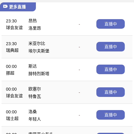
更多直播
昂热
23:30
-
直播中
球会友谊
洛里昂
米亚尔比
23:30
-
直播中
瑞典超
埃尔夫斯堡
斯达
00:00
-
直播中
挪超
腓特烈斯塔
欧塞尔
00:00
-
直播中
球会友谊
特鲁瓦
洛桑
00:00
-
直播中
瑞士超
年轻人