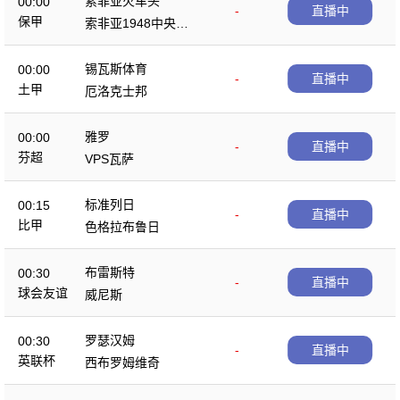
索菲亚火车头
00:00
-
直播中
保甲
索非亚1948中央陆
军
锡瓦斯体育
00:00
-
直播中
土甲
厄洛克士邦
雅罗
00:00
-
直播中
芬超
VPS瓦萨
标准列日
00:15
-
直播中
比甲
色格拉布鲁日
布雷斯特
00:30
-
直播中
球会友谊
威尼斯
罗瑟汉姆
00:30
-
直播中
英联杯
西布罗姆维奇