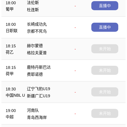
法伦斯
18:00
-
直播中
葡甲
杜连斯
长崎成功丸
18:00
-
直播中
日职联
京都不死鸟
赫尔蒙德
18:15
-
未开始
荷乙
格拉夫夏普
鹿特丹斯巴达
18:15
-
未开始
荷甲
费耶诺德
辽宁飞豹U19
18:30
-
未开始
中国NBL U
新疆广汇U19
19
河南队
19:00
-
未开始
中超
青岛西海岸