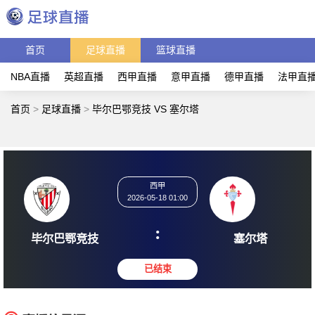
首页
足球直播
篮球直播
NBA直播
英超直播
西甲直播
意甲直播
德甲直播
法甲直
首页
>
足球直播
>
毕尔巴鄂竞技 VS 塞尔塔
西甲
2026-05-18 01:00
:
毕尔巴鄂竞技
塞尔