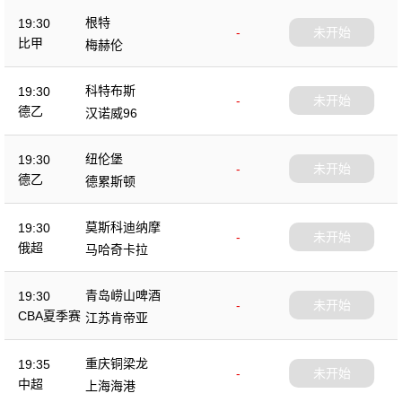
根特
19:30
-
未开始
比甲
梅赫伦
科特布斯
19:30
-
未开始
德乙
汉诺威96
纽伦堡
19:30
-
未开始
德乙
德累斯顿
莫斯科迪纳摩
19:30
-
未开始
俄超
马哈奇卡拉
青岛崂山啤酒
19:30
-
未开始
CBA夏季赛
江苏肯帝亚
重庆铜梁龙
19:35
-
未开始
中超
上海海港