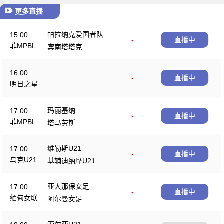
更多直播
帕拉纳克爱国者队
15:00
-
直播中
菲MPBL
宾南塔塔克
16:00
-
直播中
明日之星
玛丽基纳
17:00
-
直播中
菲MPBL
塔马劳斯
维勒斯U21
17:00
-
直播中
乌克U21
基辅迪纳摩U21
亚大那保女足
17:00
-
直播中
缅甸女联
阿尔曼女足