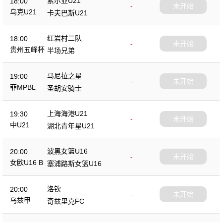
索尔亚U21
18:00
-
未开始
乌克U21
卡夫巴斯U21
红岩村二队
18:00
-
未开始
贵州五峰杯
半场兄弟
马尼拉之星
19:00
-
未开始
菲MPBL
圣胡安骑士
上海海港U21
19:30
-
未开始
中U21
湖北青年星U21
波黑女篮U16
20:00
-
未开始
女欧U16 B
塞浦路斯女篮U16
洛钦
20:00
-
未开始
乌兹甲
奇兹里克FC