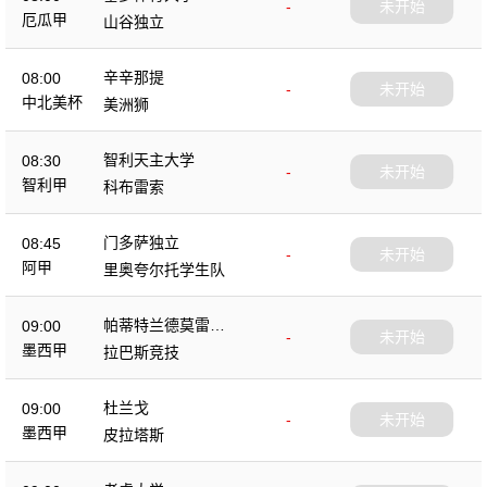
-
未开始
厄瓜甲
山谷独立
辛辛那提
08:00
-
未开始
中北美杯
美洲狮
智利天主大学
08:30
-
未开始
智利甲
科布雷索
门多萨独立
08:45
-
未开始
阿甲
里奥夸尔托学生队
帕蒂特兰德莫雷洛
09:00
-
未开始
斯
墨西甲
拉巴斯竞技
杜兰戈
09:00
-
未开始
墨西甲
皮拉塔斯