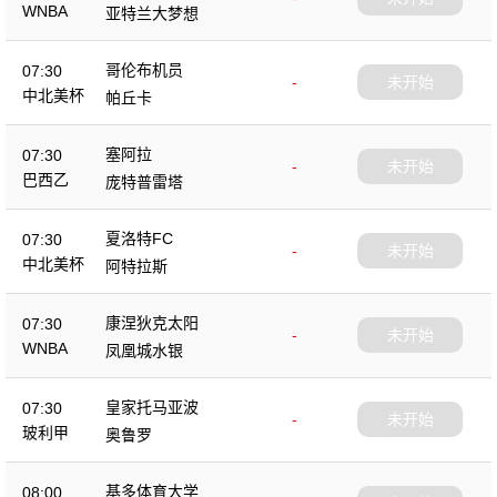
WNBA
亚特兰大梦想
哥伦布机员
07:30
-
未开始
中北美杯
帕丘卡
塞阿拉
07:30
-
未开始
巴西乙
庞特普雷塔
夏洛特FC
07:30
-
未开始
中北美杯
阿特拉斯
康涅狄克太阳
07:30
-
未开始
WNBA
凤凰城水银
皇家托马亚波
07:30
-
未开始
玻利甲
奥鲁罗
基多体育大学
08:00