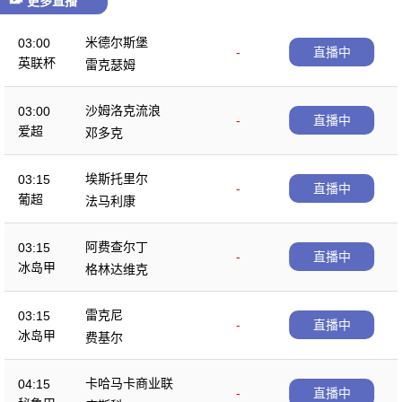
更多直播
米德尔斯堡
03:00
-
直播中
英联杯
雷克瑟姆
沙姆洛克流浪
03:00
-
直播中
爱超
邓多克
埃斯托里尔
03:15
-
直播中
葡超
法马利康
阿费查尔丁
03:15
-
直播中
冰岛甲
格林达维克
雷克尼
03:15
-
直播中
冰岛甲
费基尔
卡哈马卡商业联
04:15
-
直播中