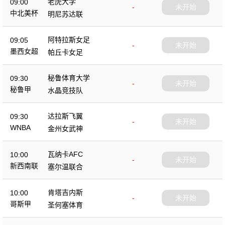
老虎大学
09:00
-
未开始
中北美杯
明尼苏达联
阿特拉斯女足
09:05
-
未开始
墨西女超
帕丘卡女足
秘鲁体育大学
09:30
-
未开始
秘鲁甲
水晶竞技队
达拉斯飞翼
09:30
-
未开始
WNBA
金州女武神
瓦纳卡AFC
10:00
-
未开始
新西南联
塞尔温联合
肯塔吉内斯
10:00
-
未开始
哥斯甲
圣何塞体育