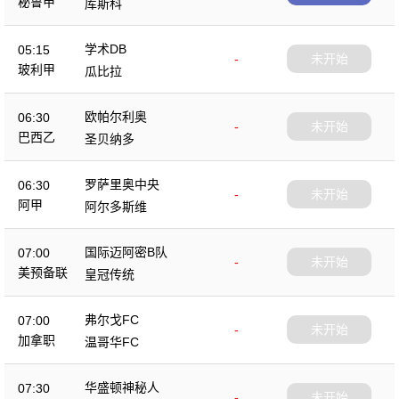
秘鲁甲
库斯科
学术DB
05:15
-
未开始
玻利甲
瓜比拉
欧帕尔利奥
06:30
-
未开始
巴西乙
圣贝纳多
罗萨里奥中央
06:30
-
未开始
阿甲
阿尔多斯维
国际迈阿密B队
07:00
-
未开始
美预备联
皇冠传统
弗尔戈FC
07:00
-
未开始
加拿职
温哥华FC
华盛顿神秘人
07:30
-
未开始