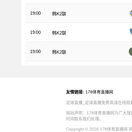
19:00
韩K2联
19:00
韩K2联
19:00
韩K2联
友情链接:
178体育直播网
足球直播_足球直播免费高清在线观
网站声明：178体育直播网为广大
时间联系我们处理。
Copyright © 2026 178体育直播网