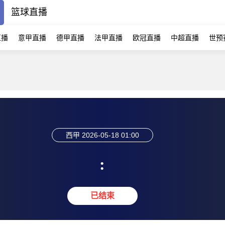
篮球直播
直播
意甲直播
德甲直播
法甲直播
欧冠直播
中超直播
世预
西甲
2026-05-18 01:00
:
已结束