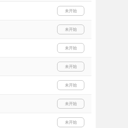
未开始
未开始
未开始
未开始
未开始
未开始
未开始