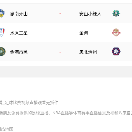
-
忠南牙山
安山小绿人
-
水原三星
金海
-
金浦市民
忠北清州
看_足球比赛视频直播观看无插件
球迷朋友免费提供的足球直播、NBA直播等体育赛事直播信息及视频均来
网站地图