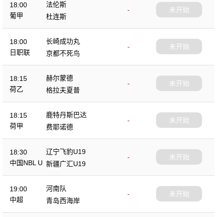
法伦斯
18:00
-
未开始
葡甲
杜连斯
长崎成功丸
18:00
-
未开始
日职联
京都不死鸟
赫尔蒙德
18:15
-
未开始
荷乙
格拉夫夏普
鹿特丹斯巴达
18:15
-
未开始
荷甲
费耶诺德
辽宁飞豹U19
18:30
-
未开始
中国NBL U
新疆广汇U19
19
河南队
19:00
-
未开始
中超
青岛西海岸