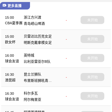
更多直播
浙江方兴渡
15:00
-
未开始
CBA夏季赛
青岛崂山啤酒
贝雷达比历克女足
15:00
-
未开始
欧女杯
明斯克戴拿模女足
英特城
16:00
-
未开始
球会友谊
比利亚雷亚尔B队
昆士兰狮队
16:30
-
未开始
澳昆超
布里斯班狮吼青年
队
科尔多瓦
16:30
-
未开始
球会友谊
阿尔梅里亚