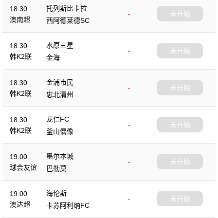
托列斯比卡拉
18:30
-
未开始
澳南超
西阿德莱德SC
水原三星
18:30
-
未开始
韩K2联
金海
金浦市民
18:30
-
未开始
韩K2联
忠北清州
龙仁FC
18:30
-
未开始
韩K2联
釜山偶像
墨尔本城
19:00
-
未开始
球会友谊
巴勒莫
海伦斯
19:00
-
未开始
澳达超
卡苏阿利纳FC