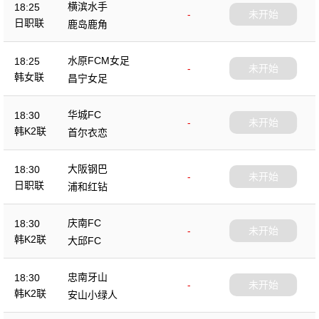
横滨水手
18:25
-
未开始
日职联
鹿岛鹿角
水原FCM女足
18:25
-
未开始
韩女联
昌宁女足
华城FC
18:30
-
未开始
韩K2联
首尔衣恋
大阪钢巴
18:30
-
未开始
日职联
浦和红钻
庆南FC
18:30
-
未开始
韩K2联
大邱FC
忠南牙山
18:30
-
未开始
韩K2联
安山小绿人