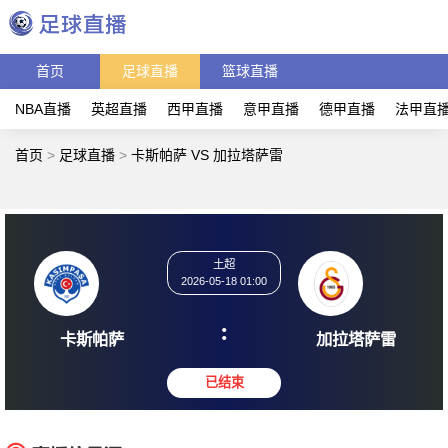
首页
足球直播
篮球直播
NBA直播
英超直播
西甲直播
意甲直播
德甲直播
法甲直
首页
>
足球直播
>
卡斯帕萨 VS 加拉塔萨雷
土超
2026-05-18 01:00
:
卡斯帕萨
加拉塔