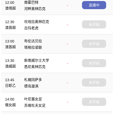
南霍巴特
12:00
-
直播中
澳塔超
河畔奥林匹克
坎培拉奥林匹克
12:30
-
未开始
澳首超
古玛老虎
布伦达贝拉
13:00
-
未开始
澳首超
塔格拉诺联
新南威尔士大学
13:30
-
未开始
澳威超
悉尼奥林匹克
札幌冈萨多
13:45
-
未开始
日职乙
德岛漩涡
叶尼塞女足
14:00
-
未开始
俄女超
苏维杜夫女足