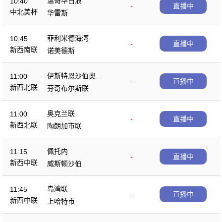
温哥华白浪
10:40
-
直播中
中北美杯
华雷斯
菲利米德海湾
10:45
-
直播中
新西南联
诺美德斯
伊斯特恩沙伯奥克
11:00
-
直播中
兰
新西北联
芬奇布尔斯联
奥克兰联
11:00
-
直播中
新西北联
陶朗加市联
佩托内
11:15
-
直播中
新西中联
威斯顿沙伯
岛湾联
11:45
-
直播中
新西中联
上哈特市