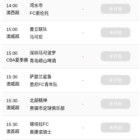
湾水市
14:00
-
未开始
澳西超
FC索伦托
曼立联队
15:00
-
未开始
澳威超
马可尼
深圳马可波罗
15:00
-
未开始
CBA夏季赛
青岛崂山啤酒
萨瑟兰鲨鱼
15:30
-
未开始
澳威超
悉尼FC青年队
北部精神
15:30
-
未开始
澳威超
黑镇市足球俱乐部
堪培拉FC
15:30
-
未开始
澳首超
奥康诺骑士