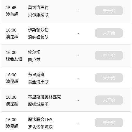
莫纳洛黑豹
15:45
-
未开始
澳首超
贝尔康纳联
伊斯顿沙伯
16:00
-
未开始
澳昆超
温纳姆狼队
埃尔切
16:00
-
未开始
球会友谊
图卢兹
布里斯班
16:00
-
未开始
澳昆超
黄金海岸联
布里斯班奥林匹克
16:00
-
未开始
澳昆超
摩顿城精英
魔法联合TFA
16:00
-
未开始
澳昆超
罗切达尔流浪