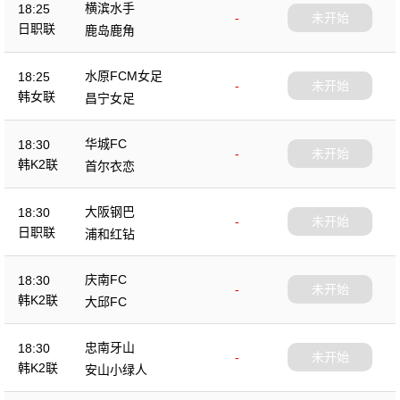
横滨水手
18:25
-
未开始
日职联
鹿岛鹿角
水原FCM女足
18:25
-
未开始
韩女联
昌宁女足
华城FC
18:30
-
未开始
韩K2联
首尔衣恋
大阪钢巴
18:30
-
未开始
日职联
浦和红钻
庆南FC
18:30
-
未开始
韩K2联
大邱FC
忠南牙山
18:30
-
未开始
韩K2联
安山小绿人